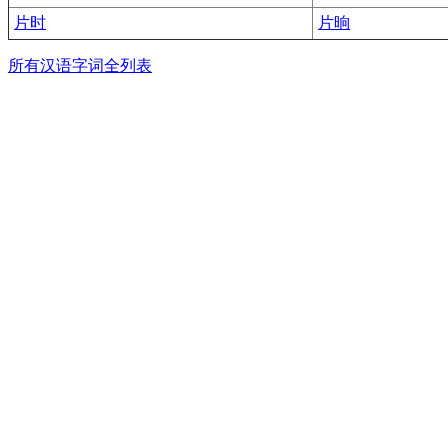
片时
片晌
所有汉语字词全列表