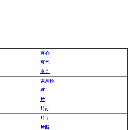
爽心
爽气
爽直
爽身粉
牁
片
片刻
片子
片断