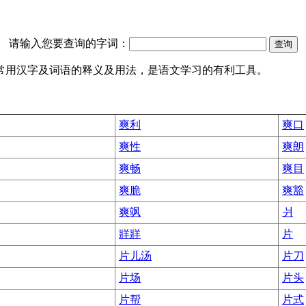
请输入您要查询的字词：
部常用汉字及词语的释义及用法，是语文学习的有利工具。
爽利
爽口
爽性
爽朗
爽畅
爽目
爽脆
爽豁
爽飒
爿
牂牂
片
片儿汤
片刀
片场
片头
片帮
片式