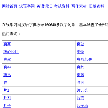
网站首页
汉语字词
英语词汇
考试资料
写作素材
旧版资料
在线学习网汉语字典收录160640条汉字词条，基本涵盖了全
热门查询：
爽亮
爽健
爽心悦目
爽快
爽然
爽然若失
爽神
爽约
爽迅
爽风
牂
牂牁
片2
片儿会
片剂
片商
片子
片子地