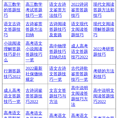
高三数学
高三数学
语文古诗
2022诗词
现代文阅读
的答题技
考试答题
文鉴赏方
鉴赏答题
答题方法和
巧
技巧一览
法技巧
技巧
技巧
语文古诗
古诗鉴赏
古诗阅读
语文现代
现代文阅读
文答题技
答题方法
答题技巧
文阅读答
理解答题技
巧
归纳
及套路
题技巧
巧
小说阅读
高考语文
高中物理
成人高考
理解答题
小说阅读
2022考研答
答题技巧
语文答题
技巧是什
答题技巧
题技巧
归纳总结
技巧2022
么
一览
2022最新
语文古诗
古代诗歌
行测答题
考研的方法
社保缴纳
文答题技
鉴赏答题
技巧2022
和技巧
规定
巧一览
技巧一览
高中说明
成人高考
古诗词鉴
文言文答
高中说明文
文阅读答
语文答题
赏答题技
题技巧与
阅读答题技
题技巧方
技巧一览
巧2022
方法
巧2022
法
高考语文
高考语文
高考语文
高考语文