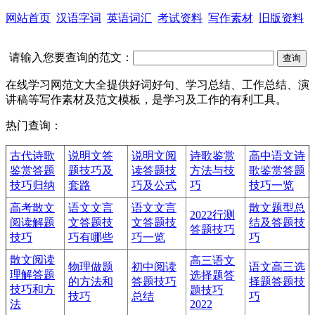
网站首页
汉语字词
英语词汇
考试资料
写作素材
旧版资料
请输入您要查询的范文：
在线学习网范文大全提供好词好句、学习总结、工作总结、演
讲稿等写作素材及范文模板，是学习及工作的有利工具。
热门查询：
古代诗歌
说明文答
说明文阅
诗歌鉴赏
高中语文诗
鉴赏答题
题技巧及
读答题技
方法与技
歌鉴赏答题
技巧归纳
套路
巧及公式
巧
技巧一览
高考散文
语文文言
语文文言
散文题型总
2022行测
阅读解题
文答题技
文答题技
结及答题技
答题技巧
技巧
巧有哪些
巧一览
巧
散文阅读
高三语文
物理做题
初中阅读
语文高三选
理解答题
选择题答
的方法和
答题技巧
择题答题技
技巧和方
题技巧
技巧
总结
巧
法
2022