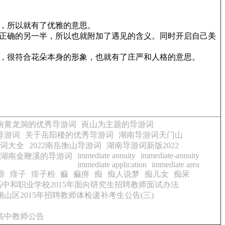
，所以就有了优雅的意思。
正确的另一半，所以也就附加了遇见的含义。同时开启自己美
，很符合花朵本身的形象，也就有了庄严和人格的意思。
南黄龙洞的优秀导游词
崀山为主题的导游词
导游词
关于岳阳楼的优秀导游词
湖南导游词天门山
游词大全
2022南岳衡山导游词
湖南导游词新版2022
immediate annuity
immediate-annuity
5篇湖南金鞭溪的导游词
immediate application
immediate area
痱
痱子
痱子粉
痲
痲痹
痴
痴人说梦
痴儿女
痴呆
中和职业学校2015年面向研究生招聘教师面试办法
山区2015年招聘教师体检递补考生公告(三)
聘高中教师公告