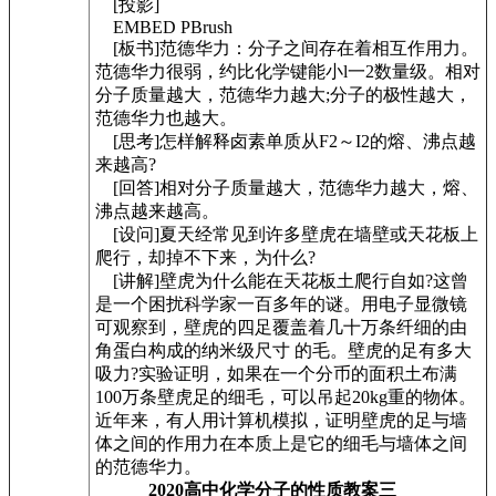
[投影]
EMBED PBrush
[板书]范德华力：分子之间存在着相互作用力。
范德华力很弱，约比化学键能小l一2数量级。相对
分子质量越大，范德华力越大;分子的极性越大，
范德华力也越大。
[思考]怎样解释卤素单质从F2～I2的熔、沸点越
来越高?
[回答]相对分子质量越大，范德华力越大，熔、
沸点越来越高。
[设问]夏天经常见到许多壁虎在墙壁或天花板上
爬行，却掉不下来，为什么?
[讲解]壁虎为什么能在天花板土爬行自如?这曾
是一个困扰科学家一百多年的谜。用电子显微镜
可观察到，壁虎的四足覆盖着几十万条纤细的由
角蛋白构成的纳米级尺寸 的毛。壁虎的足有多大
吸力?实验证明，如果在一个分币的面积土布满
100万条壁虎足的细毛，可以吊起20kg重的物体。
近年来，有人用计算机模拟，证明壁虎的足与墙
体之间的作用力在本质上是它的细毛与墙体之间
的范德华力。
2020高中化学分子的性质教案三