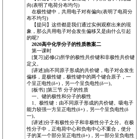
向(表明了电荷分布均匀)
在极性键中，共用电子对有偏向(表明了电荷分
布不均匀)
【提问】这些都是我们通过实例观察出来的现
象，那么共用电子对会发生偏移又是由什么引起
的呢?
2020高中化学分子的性质教案二
第一课时
[复习]必修(2)所学的极性共价键和非极性共价键
定义。
[讲述]由不同原子形成的共价键，电子对会发生
偏移，是极性键，极性键中的两个键合原子，一
个呈正电性(δ+)，另一个呈负电性(δ一)。
[板书] ]第三节 分子的性质
一、键的极性和分子的极性
1、极性键：由不同原子形成的共价键。吸电子
能力较强一方呈正电性(δ+)，另一个呈负电性(δ
一)。
[讲述]分子有极性分子和非极性分子之分。在极
性分子中，正电荷中心和负电中心不重合，使分
子的某一个部分呈正电性(δ+)，另一部分呈负电性