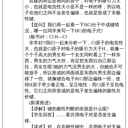
在建的两边是相同的原子，对电子的吸引力大
小，也就是电负性大小是不是一样的呀，所以电
子在他们之间不会发生偏移，也就是形成了非极
性键。
【提问】我们再一起看一下HCl分子中成键情
况，哪一位同学来写一下HCl的电子式?
(板书)H：Cl H—Cl
非常好!!我们一起来分析一下，Cl原子的电负性
大，也就是Cl原子对电子的吸引力大于H，就像一
个个子高大的男生和一个女生同时看上了一样东
西，男生的力气大些，肯定把东西往自己那边
拉，而女生呢?她的力气没男生的大，但她也不可
能放手，所以形成的局面就是东西向男生那边偏
移了一些。就像键合电子向Cl那边偏移一些，使
得H原子带少量正电，呈正电性：而Cl原子呈负电
性。它们之间所形成的是电子发生偏移的极性共
价键。
(新课推进)
【讲解】键的极性判断的依据是什么呢?
【学生回答】……看共用电子对是否发生偏
移。
【讲述】对，在非极性键中，共用电子对无偏