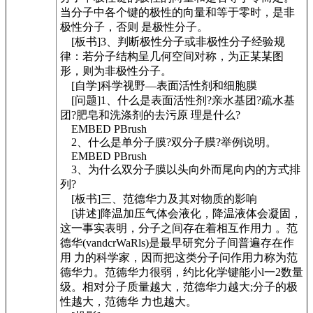
当分子中各个键的极性的向量和等于零时，是非
极性分子，否则 是极性分子。
[板书]3、判断极性分子或非极性分子经验规
律：若分子结构呈几何空间对称，为正某某图
形，则为非极性分子。
[自学]科学视野—表面活性剂和细胞膜
[问题]1、什么是表面活性剂?亲水基团?疏水基
团?肥皂和洗涤剂的去污原 理是什么?
EMBED PBrush
2、什么是单分子膜?双分子膜?举例说明。
EMBED PBrush
3、为什么双分子膜以头向外而尾向内的方式排
列?
[板书]三、范德华力及其对物质的影响
[讲述]降温加压气体会液化，降温液体会凝固，
这一事实表明，分子之间存在着相互作用力 。范
德华(vandcrWaRls)是最早研究分子间普遍存在作
用 力的科学家，因而把这类分子问作用力称为范
德华力。范德华力很弱，约比化学键能小l一2数量
级。相对分子质量越大，范德华力越大;分子的极
性越大，范德华 力也越大。