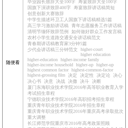
毕业园长致辞大全100字
寿宴致辞大全100字
国旗下演讲致辞400字
寿宴致辞讲话稿简短
创意创新大赛致辞
中学生描述环卫工人国旗下讲话稿精选5篇
高三学习激励讲话稿
青年志愿服务工作讲话稿
清明节缅怀致辞范例
如何做好群众工作发言稿
农村小学生道路交通安全讲话稿范文
青春期讲话稿教育家3分钟5篇
higher-court
少代会讲话稿三分钟范文
higher education
higher-education
higher-income family
随便看
higher-income household
higher-up
higher-up
highest common factor
highest-common-factor
highest-grossing film
决定
决定性
决定论
决心
决心书
决意
决战
决撒
决斗
决断
厦门东海职业技术学院2016年高等职业教育入学
考试招生章程
宁德职业技术学院2016年高职招考招生章程
重庆青年职业技术学院2016年招生章程
重庆青年职业技术学院2016年重庆高考录取批次
重大调整
长江师范学院重庆市2016年高考政策照顾