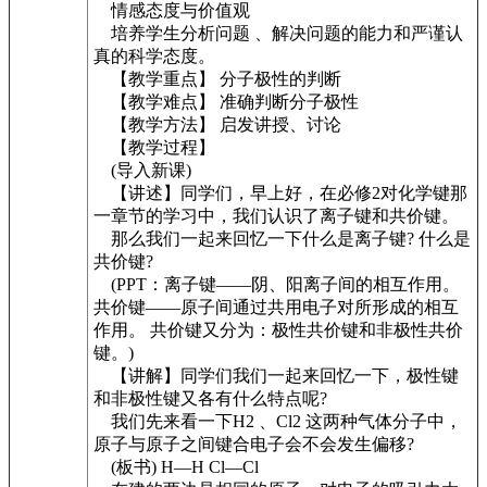
情感态度与价值观
培养学生分析问题 、解决问题的能力和严谨认
真的科学态度。
【教学重点】 分子极性的判断
【教学难点】 准确判断分子极性
【教学方法】 启发讲授、讨论
【教学过程】
(导入新课)
【讲述】同学们，早上好，在必修2对化学键那
一章节的学习中，我们认识了离子键和共价键。
那么我们一起来回忆一下什么是离子键? 什么是
共价键?
(PPT：离子键——阴、阳离子间的相互作用。
共价键——原子间通过共用电子对所形成的相互
作用。 共价键又分为：极性共价键和非极性共价
键。)
【讲解】同学们我们一起来回忆一下，极性键
和非极性键又各有什么特点呢?
我们先来看一下H2 、Cl2 这两种气体分子中，
原子与原子之间键合电子会不会发生偏移?
(板书) H—H Cl—Cl