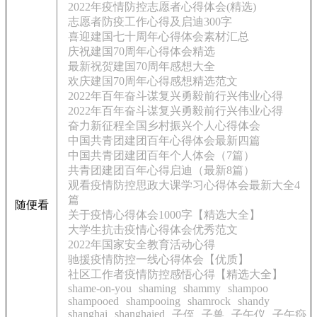
2022年疫情防控志愿者心得体会(精选)
志愿者防疫工作心得及启迪300字
喜迎建国七十周年心得体会素材汇总
庆祝建国70周年心得体会精选
最新祝贺建国70周年感想大全
欢庆建国70周年心得感想精选范文
2022年百年奋斗谋复兴勇毅前行兴伟业心得
2022年百年奋斗谋复兴勇毅前行兴伟业心得
奋力新征程全国乡村振兴个人心得体会
中国共青团建团百年心得体会最新四篇
中国共青团建团百年个人体会（7篇）
共青团建团百年心得启迪（最新8篇）
观看疫情防控思政大课学习心得体会最新大全4
篇
随便看
关于疫情心得体会1000字【精选大全】
大学生抗击疫情心得体会优秀范文
2022年国家安全教育活动心得
驰援疫情防控一线心得体会【优质】
社区工作者疫情防控感悟心得【精选大全】
shame-on-you
shaming
shammy
shampoo
shampooed
shampooing
shamrock
shandy
shanghai
shanghaied
子侄
子兽
子午仪
子午痧