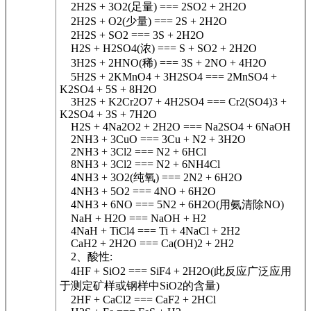
2H2S + 3O2(足量) === 2SO2 + 2H2O
2H2S + O2(少量) === 2S + 2H2O
2H2S + SO2 === 3S + 2H2O
H2S + H2SO4(浓) === S + SO2 + 2H2O
3H2S + 2HNO(稀) === 3S + 2NO + 4H2O
5H2S + 2KMnO4 + 3H2SO4 === 2MnSO4 +
K2SO4 + 5S + 8H2O
3H2S + K2Cr2O7 + 4H2SO4 === Cr2(SO4)3 +
K2SO4 + 3S + 7H2O
H2S + 4Na2O2 + 2H2O === Na2SO4 + 6NaOH
2NH3 + 3CuO === 3Cu + N2 + 3H2O
2NH3 + 3Cl2 === N2 + 6HCl
8NH3 + 3Cl2 === N2 + 6NH4Cl
4NH3 + 3O2(纯氧) === 2N2 + 6H2O
4NH3 + 5O2 === 4NO + 6H2O
4NH3 + 6NO === 5N2 + 6H2O(用氨清除NO)
NaH + H2O === NaOH + H2
4NaH + TiCl4 === Ti + 4NaCl + 2H2
CaH2 + 2H2O === Ca(OH)2 + 2H2
2、酸性:
4HF + SiO2 === SiF4 + 2H2O(此反应广泛应用
于测定矿样或钢样中SiO2的含量)
2HF + CaCl2 === CaF2 + 2HCl