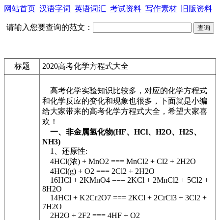
网站首页
汉语字词
英语词汇
考试资料
写作素材
旧版资料
请输入您要查询的范文：
标题
2020高考化学方程式大全
高考化学实验知识比较多，对应的化学方程式
和化学反应的变化和现象也很多，下面就是小编
给大家带来的高考化学方程式大全，希望大家喜
欢！
一、非金属氢化物(HF、HCl、H2O、H2S、
NH3)
1、还原性:
4HCl(浓) + MnO2 === MnCl2 + Cl2 + 2H2O
4HCl(g) + O2 === 2Cl2 + 2H2O
16HCl + 2KMnO4 === 2KCl + 2MnCl2 + 5Cl2 +
8H2O
14HCl + K2Cr2O7 === 2KCl + 2CrCl3 + 3Cl2 +
7H2O
2H2O + 2F2 === 4HF + O2