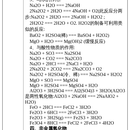
Na2O + H2O === 2NaOH
2Na2O2 + 2H2O === 4NaOH + O2(此反应分两
步:Na2O2 + 2H2O === 2NaOH + H2O2 ;
2H2O2 === 2H2O + O2. H2O2的制备可利用类
似的反应:
BaO2 + H2SO4(稀) === BaSO4 + H2O2)
MgO + H2O === Mg(OH)2 (缓慢反应)
4、与酸性物质的作用:
Na2O + SO3 === Na2SO4
Na2O + CO2 === Na2CO3
Na2O + 2HCl === 2NaCl + H2O
2Na2O2 + 2CO2 === 2Na2CO3 + O2
Na2O2 + H2SO4(冷、稀) === Na2SO4 + H2O2
MgO + SO3 === MgSO4
MgO + H2SO4 === MgSO4 + H2O
Al2O3 + 3H2SO4 === Al2(SO4)3 + 3H2O(Al2O3
是两性氧化物:Al2O3 + 2NaOH === 2NaAlO2 +
H2O)
FeO + 2HCl === FeCl2 + 3H2O
Fe2O3 + 6HCl === 2FeCl3 + 3H2O
Fe2O3 + 3H2S(g) === Fe2S3 + 3H2O
Fe3O4 + 8HCl === FeCl2 + 2FeCl3 + 4H2O
四、非金属氧化物