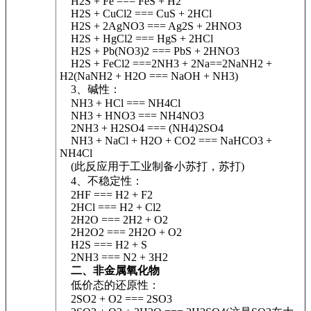
H2S + Fe === FeS + H2
H2S + CuCl2 === CuS + 2HCl
H2S + 2AgNO3 === Ag2S + 2HNO3
H2S + HgCl2 === HgS + 2HCl
H2S + Pb(NO3)2 === PbS + 2HNO3
H2S + FeCl2 ===2NH3 + 2Na==2NaNH2 +
H2(NaNH2 + H2O === NaOH + NH3)
3、碱性：
NH3 + HCl === NH4Cl
NH3 + HNO3 === NH4NO3
2NH3 + H2SO4 === (NH4)2SO4
NH3 + NaCl + H2O + CO2 === NaHCO3 +
NH4Cl
(此反应用于工业制备小苏打，苏打)
4、不稳定性：
2HF === H2 + F2
2HCl === H2 + Cl2
2H2O === 2H2 + O2
2H2O2 === 2H2O + O2
H2S === H2 + S
2NH3 === N2 + 3H2
二、非金属氧化物
低价态的还原性：
2SO2 + O2 === 2SO3