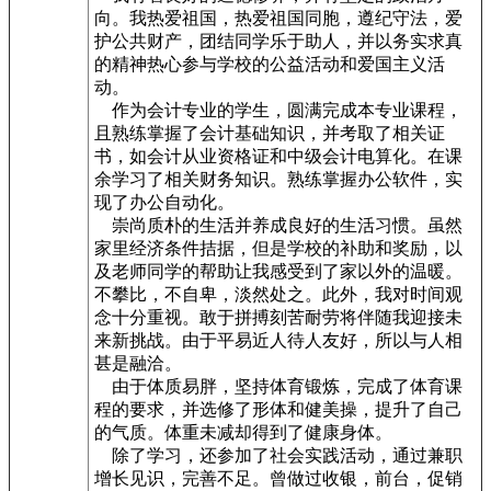
向。我热爱祖国，热爱祖国同胞，遵纪守法，爱
护公共财产，团结同学乐于助人，并以务实求真
的精神热心参与学校的公益活动和爱国主义活
动。
作为会计专业的学生，圆满完成本专业课程，
且熟练掌握了会计基础知识，并考取了相关证
书，如会计从业资格证和中级会计电算化。在课
余学习了相关财务知识。熟练掌握办公软件，实
现了办公自动化。
崇尚质朴的生活并养成良好的生活习惯。虽然
家里经济条件拮据，但是学校的补助和奖励，以
及老师同学的帮助让我感受到了家以外的温暖。
不攀比，不自卑，淡然处之。此外，我对时间观
念十分重视。敢于拼搏刻苦耐劳将伴随我迎接未
来新挑战。由于平易近人待人友好，所以与人相
甚是融洽。
由于体质易胖，坚持体育锻炼，完成了体育课
程的要求，并选修了形体和健美操，提升了自己
的气质。体重未减却得到了健康身体。
除了学习，还参加了社会实践活动，通过兼职
增长见识，完善不足。曾做过收银，前台，促销