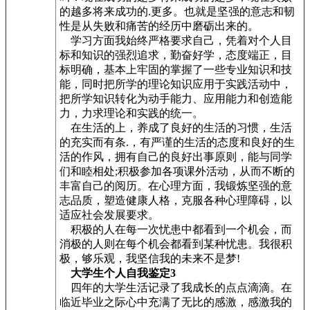
的越多将来成功的.更多。也就是坚强的意志和韧
性是从失败和痛苦的经历中磨砺出来的。
学习方面我始终严格要求自己，凭着对个人目
标和知识的强烈追求，勤奋好学，态度端正，目
标明确，基本上牢固的掌握了一些专业知识和技
能，同时把所学的理论知识应用于实践活动中，
把所学知识转化为动手能力、应用能力和创造能
力，力求理论和实践的统一。
在生活的上，养成了良好的生活的习惯，生活
的充实而有条.，有严谨的生活的态度和良好的生
活的作风，拥有自己的良好出事原则，能与同学
们和睦相处;积极参加各项课外活动，从而不断的
丰富自己的阅历。在心理方面，我锻炼坚强的意
志品质，塑造健康人格，克服各种心理障碍，以
适应社会发展要求。
积极的人在每一次忧患中都看到一个机会，而
消极的人则在每个机会都看到某种忧患。我很积
极，够乐观，我坚信我的未来不是梦!
大学生个人自我鉴定3
四年的大学生活记录了我成长的点点滴滴。在
临近毕业之际心中充满了无比的感激，感激我的