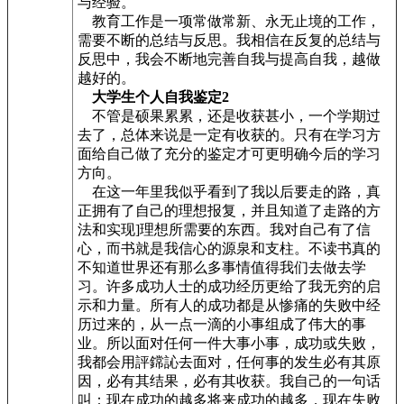
与经验。
教育工作是一项常做常新、永无止境的工作，
需要不断的总结与反思。我相信在反复的总结与
反思中，我会不断地完善自我与提高自我，越做
越好的。
大学生个人自我鉴定2
不管是硕果累累，还是收获甚小，一个学期过
去了，总体来说是一定有收获的。只有在学习方
面给自己做了充分的鉴定才可更明确今后的学习
方向。
在这一年里我似乎看到了我以后要走的路，真
正拥有了自己的理想报复，并且知道了走路的方
法和实现]理想所需要的东西。我对自己有了信
心，而书就是我信心的源泉和支柱。不读书真的
不知道世界还有那么多事情值得我们去做去学
习。许多成功人士的成功经历更给了我无穷的启
示和力量。所有人的成功都是从惨痛的失败中经
历过来的，从一点一滴的小事组成了伟大的事
业。所以面对任何一件大事小事，成功或失败，
我都会用評鏛訫去面对，任何事的发生必有其原
因，必有其结果，必有其收获。我自己的一句话
叫：现在成功的越多将来成功的越多，现在失败