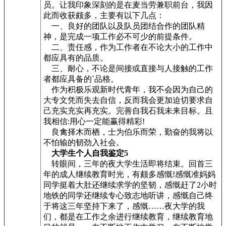
员。让我印象深刻的是在麦当劳兼职前台，我因
此而收获颇多，主要有以下几点：
一、良好的团队以及队员团结合作的团队精
神，是完成一项工作必不可少的前提条件。
二、责任感，作为工作者在不论大小的工作中
都应具有的品质。
三、耐心，不论是间接或直接与人接触的工作
者都应具备的`品格。
作为积极乐观新时代青年，我不会因为自己的
大专文凭而失去自信，反而我会更加迫切要求自
己充实充实再充实。完善自我石我未来目标。且
我相信:用心一定能赢得精彩!
良禽择木而栖，士为伯乐而荣，勤奋的我将以
不怕输的韧劲入社会。
大学生个人自我鉴定5
转眼间，三年的夜大学生活即将结束。回首三
年的成人继续教育时光，有颇多感慨!感慨准妈妈
同学挺着大肚还继续求学的坚韧，感慨赶了2小时
地铁的同学还继续专心致志地听讲，感慨自己终
于将这三年坚持下来了，感慨……夜大学的我
们，都是在工作之余进行继续教育，继续教育地