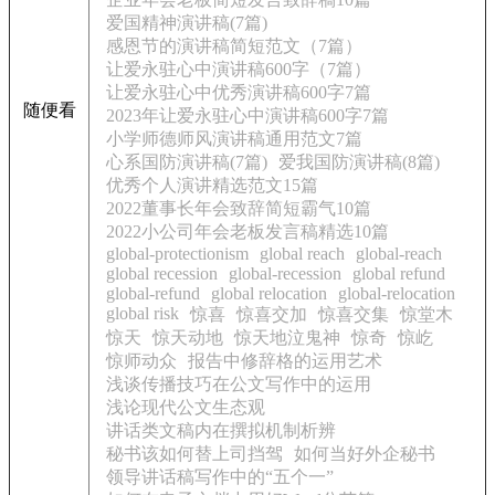
爱国精神演讲稿(7篇)
感恩节的演讲稿简短范文（7篇）
让爱永驻心中演讲稿600字（7篇）
让爱永驻心中优秀演讲稿600字7篇
随便看
2023年让爱永驻心中演讲稿600字7篇
小学师德师风演讲稿通用范文7篇
心系国防演讲稿(7篇)
爱我国防演讲稿(8篇)
优秀个人演讲精选范文15篇
2022董事长年会致辞简短霸气10篇
2022小公司年会老板发言稿精选10篇
global-protectionism
global reach
global-reach
global recession
global-recession
global refund
global-refund
global relocation
global-relocation
global risk
惊喜
惊喜交加
惊喜交集
惊堂木
惊天
惊天动地
惊天地泣鬼神
惊奇
惊屹
惊师动众
报告中修辞格的运用艺术
浅谈传播技巧在公文写作中的运用
浅论现代公文生态观
讲话类文稿内在撰拟机制析辨
秘书该如何替上司挡驾
如何当好外企秘书
领导讲话稿写作中的“五个一”