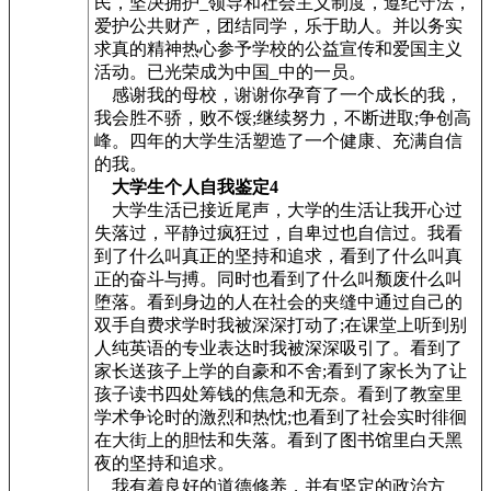
民，坚决拥护_领导和社会主义制度，遵纪守法，
爱护公共财产，团结同学，乐于助人。并以务实
求真的精神热心参予学校的公益宣传和爱国主义
活动。已光荣成为中国_中的一员。
感谢我的母校，谢谢你孕育了一个成长的我，
我会胜不骄，败不馁;继续努力，不断进取;争创高
峰。四年的大学生活塑造了一个健康、充满自信
的我。
大学生个人自我鉴定4
大学生活已接近尾声，大学的生活让我开心过
失落过，平静过疯狂过，自卑过也自信过。我看
到了什么叫真正的坚持和追求，看到了什么叫真
正的奋斗与搏。同时也看到了什么叫颓废什么叫
堕落。看到身边的人在社会的夹缝中通过自己的
双手自费求学时我被深深打动了;在课堂上听到别
人纯英语的专业表达时我被深深吸引了。看到了
家长送孩子上学的自豪和不舍;看到了家长为了让
孩子读书四处筹钱的焦急和无奈。看到了教室里
学术争论时的激烈和热忱;也看到了社会实时徘徊
在大街上的胆怯和失落。看到了图书馆里白天黑
夜的坚持和追求。
我有着良好的道德修养，并有坚定的政治方