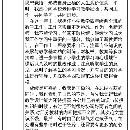
思想觉悟，形成自身正确的人生观价值观。平
时，我虚心向学校老师学习教学经验，共同工
作，共同学习，共同进步。
在这一年里，我担任小学数学四年级两个班的
教学工作，工作充实而不乏挑战。作为一名新老
师，我不断学习，丝毫不敢松懈，继续学习成为
我工作学习中重要的一部分。我参加了新教师培
训。在工作上，严格要求自己，注重专业知识的
积累与教学基本功的训练，对板书、教案等多加
揣摩，进一步掌握了小学生的学习与心理规律，
课后认真及时的批改作业，注意听取学生的意
见，及时了解学生的学习情况，并有目的的对学
生进行辅导，并在教学四项规范达标中取得合
格。
成绩是可喜的，收获是丰硕的。在总结收获的
同时，我也看到了自己的不足。首先我觉得我的
教学设计能力还待提高;在处理已有的知识与传授
知识的时候，有时还不能很好协调好两者之间的
关系;对部分教材的内容把握不全面。其次论文意
识不强。最后，有时自己的脾气太过孩子气，在
处理有些事情时过于急躁，还需要有更多的耐心