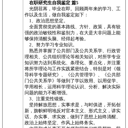
在职研究生自我鉴定 篇5
光阴荏苒，毕业在即。回顾两年来的学习、工
作以及生活，做自我鉴定如下：
1、政治思想坚定。
全面贯彻党的基本路线、方针、政策，具有较
强的政治敏锐性和鉴别力，在大是大非问题上能
够保持清醒头脑、经得起考验。
2、努力学习专业知识。
熟悉并掌握了公共部门及公共关系学、行政管
理相关、公共组织理论等相关知识，对所学专业
知识努力达到系统化、条理化、要点化，并注重
将所学理论与工作实践紧密结合，特别是对《领
导科学专题研究》、《公共管理学》、《公共部
门公共关系学》等做到了学以致用、以用促学、
学用相长，运用科学理论认识、分析、解决实际
问题的能力不断增强。
3、注重党性锻炼。
坚持解放思想，实事求是，与时俱进，开拓创
新，旗帜鲜明地反对官本主义、形式主义，讲实
话、办实事、求实效，做到了思想上始终清醒、
政治上始终坚定、作风上始终务实。