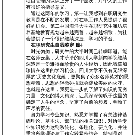
项目管理的认识上升了一个层次，对个人的工作
有很好的指导意义。
通过这两年的学习，第一让我感到在职研究生
教育是在不断的发展，对在职工作人员提供了很
好的机会。第二中国海洋大学在职研究生潍坊培
养基地教育规划越来越完善，越来越细致，为社
会提供了一个很好继续深造、学习的平台。
在职研究生自我鉴定 篇4
时光匆匆，研究生的大半时间已转瞬即逝。能
在名师云集，人才济济的四川大学新闻学院继续
深造是一份难得而珍贵的人生经历，因此我倍加
珍惜在这里的学习机会。四川大学不仅有无限深
厚的`历史文化底蕴，更聚集了众多名师英才的思
想精髓，思想的轻微碰撞就会绽放美丽的火花。
也就是在这里，我更进一步的了解了知识的无穷
力量，文化的博大精深，让我深深惊叹于这里的
确定了人生的信念，坚定了向前的步履，明晰了
应尽的责任。
努力学习专业知识。熟悉并掌握了有关法律基
础理论、基本法、部门法的相关知识，对所学专
业知识努力达到系统化、条理化、要点化，并注
重将所学理论与工作实践紧密结合，特别是对