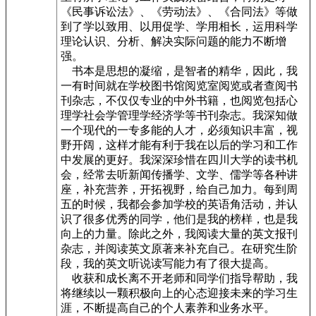
《民事诉讼法》、《劳动法》、《合同法》等做
到了学以致用、以用促学、学用相长，运用科学
理论认识、分析、解决实际问题的能力不断增
强。
书本是思想的凝缩，是智者的精华，因此，我
一有时间就在学校图书馆阅览室阅览或者查阅书
刊杂志，不仅仅专业的中外书籍，也阅览包括心
理学社会学管理学经济学等书刊杂志。我深知做
一个现代的一专多能的人才，必须知识丰富，视
野开阔，这样才能有利于我在以后的学习和工作
中发展的更好。我深深珍惜在四川大学的读书机
会，经常去听新闻传播学、文学、儒学等各种讲
座，补充营养，开拓视野，给自己加力。每到周
五的时候，我都会参加学校的英语角活动，并认
识了很多优秀的同学，他们是我的榜样，也是我
向上的力量。除此之外，我阅读大量的英文报刊
杂志，并阅读英文原著来补充自己。在研究生阶
段，我的英文听说读写能力有了很大提高。
收获和成长离不开老师和同学们指导帮助，我
将继续以一颗积极向上的心态迎接未来的学习生
涯，不断提高自己的个人素养和业务水平。