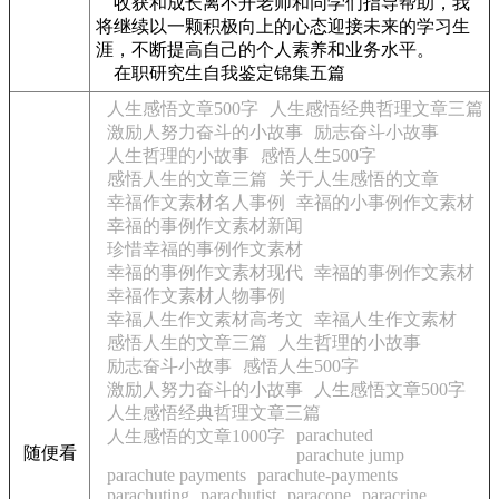
收获和成长离不开老师和同学们指导帮助，我
将继续以一颗积极向上的心态迎接未来的学习生
涯，不断提高自己的个人素养和业务水平。
在职研究生自我鉴定锦集五篇
人生感悟文章500字
人生感悟经典哲理文章三篇
激励人努力奋斗的小故事
励志奋斗小故事
人生哲理的小故事
感悟人生500字
感悟人生的文章三篇
关于人生感悟的文章
幸福作文素材名人事例
幸福的小事例作文素材
幸福的事例作文素材新闻
珍惜幸福的事例作文素材
幸福的事例作文素材现代
幸福的事例作文素材
幸福作文素材人物事例
幸福人生作文素材高考文
幸福人生作文素材
感悟人生的文章三篇
人生哲理的小故事
励志奋斗小故事
感悟人生500字
激励人努力奋斗的小故事
人生感悟文章500字
人生感悟经典哲理文章三篇
parachuted
人生感悟的文章1000字
随便看
parachute jump
parachute payments
parachute-payments
parachuting
parachutist
paracone
paracrine