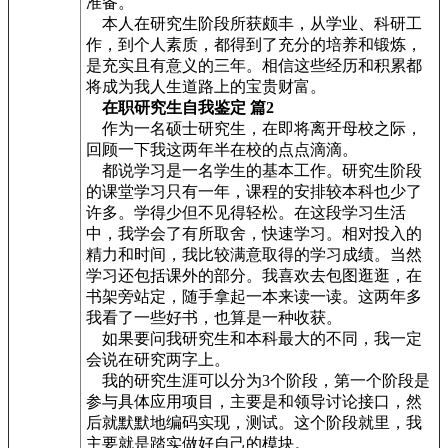
准备。
本人在研究生阶段所获颇丰，从学业、科研工
作，到个人素质，都得到了充分的培养和锻炼，
是充实且有意义的三年。相信这些经历和积累都
将成为我人生道路上的宝贵财富。
在职研究生自我鉴定 篇2
作为一名硕士研究生，在即将离开母校之际，
回顾一下我这两年半在校的点点滴滴。
都说学习是一名学生的基本工作。研究生阶段
的课堂学习只有一年，课程的安排较本科也少了
许多。学得少但不见得轻松。在这段学习生活
中，我学会了有所取舍，快速学习。相对投入的
精力和时间，我比较满意取得的学习成绩。当然
学习还包括课外的部分。我喜欢去包图逛逛，在
书架旁站定，随手拿起一本来读一读。这两年多
我看了一些好书，也算是一种收获。
如果要问我研究生和本科最大的不同，我一定
会说在研究两字上。
我的研究生涯可以分为3个阶段，第一个阶段是
参与具体应用项目，主要是和领导讨论接口，然
后就默默地编码实现，测试。这个阶段就里，我
主要就是踏实做好自己的模块。