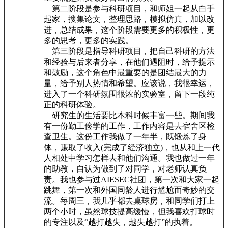
第二阶段是参与科研项目，和师姐一起从白手
起家，搜集论文，整理思路，模拟仿真，加以改
进，总结成果，这个阶段需要更多的积极性，更
多的思考，更多的实践。
第三阶段是指导科研项目，把自己科研的方法
和经验与后来者分享，在他们遇阻时，给予提示
和鼓励，这个角色中最重要的是团结最大的力
量，给予别人热情和希望。应该说，我很幸运，
进入了一个科研氛围很浓的实验室，留下一段纯
正的科研体验。
研究生的生活要比本科时候丰富一些。期间我
有一份勤工俭学的工作，工作内容是去宿舍区检
查卫生。这份工作我做了一年半，既锻炼了身
体，赚取了收入(完成了经济独立)，也从和上一代
人相处中学习怎样去和他们沟通。我也做过一年
的助教，自认为做到了对同学，对老师认真负
责。我也参与过AIESEC社团，第一次和大家一起
跳舞，第一次和外国同龄人进行尴尬而奇妙的交
流。每周三，我几乎都去桌球房，和同学们打上
两个小时，虽然球技提高缓慢，但我喜欢打球时
的专注以及“越打越失，越失越打”的执着。