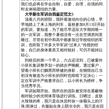
我们也必将在学会自制，自爱，自理，自强的同
时去体味团结的力量。
大学新生军训自我鉴定范文5
顶着八月的骄阳，我怀着激动向往的心情，早
早地踏上了来上海的列车，返校参加8月13日开始
的军训。要知道，为了能尽早适应大学期间唯一
的一次军训，我整个暑假没有一次在空调房间里
睡过。尽管在初中和高中都参加过学校组织的军
训，也听取了许多大学军训“过来人”传授的经
验，自己的身体素质又相对较好，可仍不能掉以
轻心。
到校后的第一个早上，六点还没到，已被窗外
小班长集训整齐划一的踏步声唤醒。透过窗户，
望着小班长们黝黑而矫健的身影，在惋惜自己当
初没有被选为小班长的同时也暗暗下定决心：一
定在军训中严格要求自己，以小班长为榜样，争
当优秀学员。
军训如期开始。我所在的连队被安排在遮蔽物
相对较少的光明体育场进行训练。日晒过，皮肤
火辣辣的疼，我只是在休息时抹一抹额头上的汗
珠;雨淋过，衣服贴在身上阴冷冷的，我只是在回