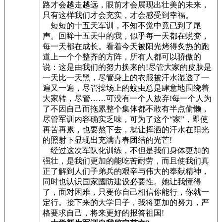
路才会越走越远，眼前才会展现出壮美的未来，
只有这样我们才会充实，才会感受到幸福。
短短的十五天军训，不知不觉中竟已到了尾
声。回眸十五天中的我，似乎每一天都在蜕变，
每一天都在成长。看着今天被阳光烤得炙热的跑
道上一个个整齐的方阵，所有人都可以骄傲的
说：这是由我们的努力换来的!尽管大家的皮肤是
一天比一天黑，尽管身上的衣服被汗水湿透了一
遍又一遍，尽管操场上的蚊虫总是肆意地围绕着
大家转，尽管……可没有一个人放弃!每一个人为
了不因自己而拖累整个集体都不敢有半点偷懒，
尽管军训内容确实乏味，可为了这个“家”，即使
再苦再累，也要熬下去，就让挥洒的汗水在阳光
的照射下显现出充满青春团结的光芒!
经过这次军队化训练，不但是我们身体更加的
强壮，是我们更加的能吃苦耐劳，而且使我们真
正了解到人们子弟兵的艰辛与伟大的奉献精神，
同时也认识国家國防建设必要性。她让我懂得
了，面对困难，只要你自己相信你能行，你就一
定行。接下来的大学日子，我将更加的努力，严
格要求自己，将来更好的报答祖国!