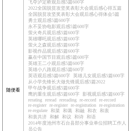
飞夺泸定桥观后感5篇600字
2022全国脱贫攻坚奖表彰大会观后感心得五篇
全国脱贫攻坚奖表彰大会观后感心得体会5篇
勇士观后感5篇600字
永不妥协电影观后感5篇600字
萤火奇兵观后感5篇600字
英雄哪吒观后感5篇600字
萤火之森观后感5篇600字
影视作品观后感5篇600字
赢在中国节目观后感5篇600字
英雄王二小观后感5篇600字
英雄小八路观后感5篇600字
英语观后感5篇600字
英雄儿女观后感5篇600字
从小学先锋长大做先锋观后感5篇2022
甲午战争观后感5篇600字
随便看
鹰的重生观后感5篇600字
影视观后感5篇600字
rerating
reread
rereading
re-record
re-record
re-register
re-register
re-registration
re-registration
re-regulate
和菜
和蔼
和融
和衣
和衷
和衷共济
和解
和议
和诗
和语
2014年度池州市石台县部分事业单位招聘工作人
员公告