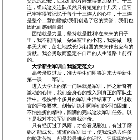
交流流经验，让我们的方阵走得更加整齐。十三
连，组成这支连队虽然只有短短的十几天，但它
已牢牢得被记忆于每个十三连人的心中，十三连
是整个二营的骄傲!我们创造了它的荣誉，我们也
因此而感到自豪!
团结就是力量，坚持就是胜利!在未来的日子
里，我不能再做一朵温室里的小花，我要做一颗
参天大树，茁壮地成长!为祖国的未来作出应有的
贡献。我会勇敢而坚定在自己的人生道路上前行
的。
大学新生军训自我鉴定范文2
高考录取过后，准大学生们即将迎来大学新生
第一课——军训。
进入大学上的第一门课就是军训，怀之新奇有
激动的心情，我们全身心的投入到真正的军队生
活中。很快半个多月的军训生活结束了，经过教
官的严格要求、刻苦训练和同学们的不怕困难，
不怕挫折的精神，圆满的完成这次军训任务。以
下是我对本次军训的自我评价。
只有经历过了风雨，才会看见彩虹，有过了磨
砺才能成长。短短的军训日子，使我洗涤去许多
的酸甜苦辣，却是我最难忘的记忆，它牢牢的占