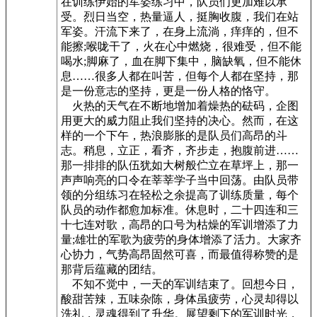
在训练伊始的军姿练习中，队员们更加难以承
受。烈日当空，热量逼人，挺胸收腹，我们在站
军姿。汗流下来了，在身上流淌，痒痒的，但不
能擦;喉咙干了，火在心中燃烧，很难受，但不能
喝水;脚麻了，血在脚下集中，脑缺氧，但不能休
息……很多人都在叫苦，但每个人都在坚持，那
是一份意志的坚持，更是一份人格的恪守。
火热的天气在不断地增加着燥热的砝码，企图
用更大的威力阻止我们坚持的决心。然而，在这
样的一个下午，热浪膨胀的是队员们高昂的斗
志。稍息，立正，看齐，齐步走，抱腹前进……
那一排排的队伍犹如大树般伫立在草坪上，那一
声声响亮的口令在莘莘学子当中回荡。由队员带
领的分组练习在轻松之余提高了训练质量，每个
队员的动作都愈加标准。休息时，二十四连和三
十七连对歌，高昂的口号为枯燥的军训增添了力
量;雄壮的军歌为疲劳的身体增添了活力。大家齐
心协力，气势高昂固然可喜，而最值得称赞的是
那背后蕴藏的团结。
不知不觉中，一天的军训结束了。回想今日，
酸甜苦辣，五味杂陈，身体虽疲劳，心灵却得以
洗礼，灵魂得到了升华。展望剩下的军训时光，