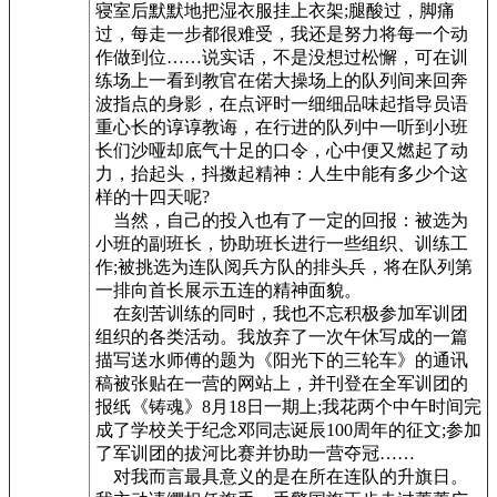
寝室后默默地把湿衣服挂上衣架;腿酸过，脚痛
过，每走一步都很难受，我还是努力将每一个动
作做到位……说实话，不是没想过松懈，可在训
练场上一看到教官在偌大操场上的队列间来回奔
波指点的身影，在点评时一细细品味起指导员语
重心长的谆谆教诲，在行进的队列中一听到小班
长们沙哑却底气十足的口令，心中便又燃起了动
力，抬起头，抖擞起精神：人生中能有多少个这
样的十四天呢?
当然，自己的投入也有了一定的回报：被选为
小班的副班长，协助班长进行一些组织、训练工
作;被挑选为连队阅兵方队的排头兵，将在队列第
一排向首长展示五连的精神面貌。
在刻苦训练的同时，我也不忘积极参加军训团
组织的各类活动。我放弃了一次午休写成的一篇
描写送水师傅的题为《阳光下的三轮车》的通讯
稿被张贴在一营的网站上，并刊登在全军训团的
报纸《铸魂》8月18日一期上;我花两个中午时间完
成了学校关于纪念邓同志诞辰100周年的征文;参加
了军训团的拔河比赛并协助一营夺冠……
对我而言最具意义的是在所在连队的升旗日。