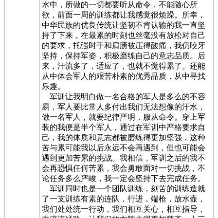
水中，所做的一切都要听从命令，不能随心所
欲，前面一周的训练都让我感觉很烦躁。所幸，
中华民族的优良传统让坚韧不肯认输的我一直坚
持了下来，在最累的时刻也丝毫没有放松对自己
的要求，托强时手和肩膀被压得酸痛，我仍咬牙
坚持，保持军姿，积极磨练自己的意志品质。后
来，汗流多了，适应了，也就不觉得累了。还能
从中体会军人的艰苦朴素的优秀品质，从中寻找
乐趣。
军训让我明白做一名合格的军人是多么的不容
易，军人要比常人多付出我们无法想像的汗水，
做一名军人，就要纪律严明，服从命令。穿上军
装的我便是半个军人，通过在军训中严格要求自
己，我的体质和意志都被磨练得更加坚强，这种
苦与累可能我以后永远不会再遇到，但也可能会
遇到更加苦累的挑战。我相信，军训之后的我不
会再恐惧任何苦累，我会勇敢面对一切挑战，不
论任务多么严峻，我一定会坚持下去完成任务。
军训同时也是一个团队训练，刻苦的训练造就
了一支训练有素的连队，行进，端枪，放水壶，
我们处处统一行动，我们相互关心，相互指导，