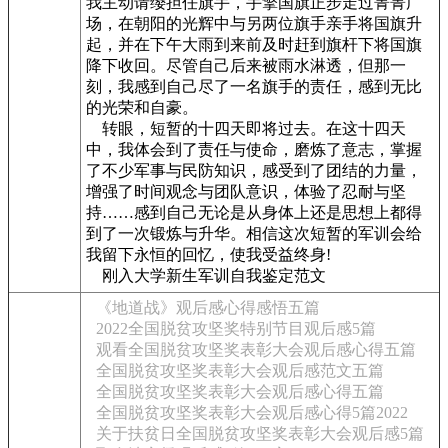
我主动请缨担任旗手，手擎国旗正步走过菁菁广
场，在朝阳的光辉中与另两位旗手亲手将国旗升
起，并在下午大雨到来前及时赶到旗杆下将国旗
降下收回。尽管自己后来被雨水淋透，但那一
刻，我感到自己尽了一名旗手的责任，感到无比
的光荣和自豪。
转眼，短暂的十四天即将过去。在这十四天
中，我体会到了责任与使命，磨炼了意志，掌握
了不少军事与民防知识，感受到了团结的力量，
增强了时间观念与团队意识，体验了忍耐与坚
持……感到自己无论是从身体上还是思想上都得
到了一次锻炼与升华。相信这次短暂的军训会给
我留下永恒的回忆，使我受益终身!
刚入大学新生军训自我鉴定范文
《地道战》观后感心得感悟五篇
2022全国脱贫攻坚奖特别节目观后感5篇
观看全国脱贫攻坚奖表彰大会观后感心得五篇
全国脱贫攻坚奖表彰大会观后感范文五篇
全国脱贫攻坚奖表彰大会观后感心得五篇
全国脱贫攻坚奖表彰大会观后感心得5篇2022
关于扶贫日全国脱贫攻坚奖表彰大会观后感5篇