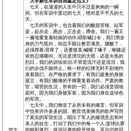
大学新生军训自我鉴定范文3
七天，在漫漫的人生中只不过是匆匆的一瞬
间。但在军训中度过的七天，绝对是不平凡的七
天。
七天的军训中，包含着我们的酸甜苦辣。站军
姿，起步走，跑步，正步走，蹲坐。我们一遍又
一遍地重复着枯燥的动作;唱歌喊口令，我们用全
身的力气吼叫，却总不能让教官满意。腰酸了，
必须撑着;背疼了，还要挺直;喊哑了嗓子，喉咙还
依然忍痛嘶叫。无论是滂沱的大雨，还是火热的
烈日，我们的训练依旧;不管是流汗还是流泪，我
们的步伐不能停止。铁一样的纪律无时不刻地约
束着我们。在严格的要求下，有我们疲惫的身躯
挺立，有我们酸痛的手脚重复着动作。严肃的教
官，艰苦的生活，所有的一切，我们必须坚强地
面对。因为我们身披军装，因为我们身在这绿色
的军营。
七天中，我们饱尝了从所未有的痛苦。但军训
中也有许许多多的甜。教官优美嘹亮的歌声写照
了真实的军营生活，唱出了军人的顽强意志和对
亲人的挂念，打动了我们中的每一个人;篮球比赛
的精彩激烈，拔河比赛的咬牙拼命，耳边仍然回
范文