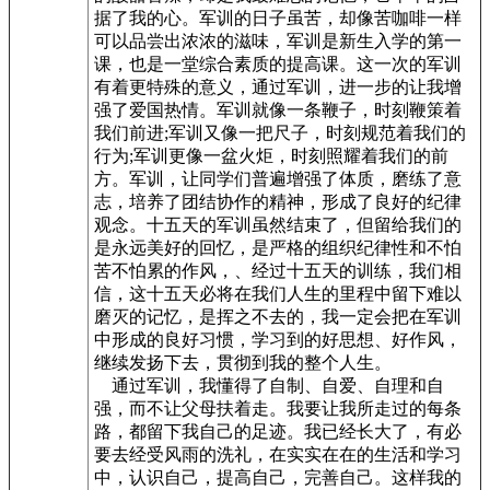
据了我的心。军训的日子虽苦，却像苦咖啡一样
可以品尝出浓浓的滋味，军训是新生入学的第一
课，也是一堂综合素质的提高课。这一次的军训
有着更特殊的意义，通过军训，进一步的让我增
强了爱国热情。军训就像一条鞭子，时刻鞭策着
我们前进;军训又像一把尺子，时刻规范着我们的
行为;军训更像一盆火炬，时刻照耀着我们的前
方。军训，让同学们普遍增强了体质，磨练了意
志，培养了团结协作的精神，形成了良好的纪律
观念。十五天的军训虽然结束了，但留给我们的
是永远美好的回忆，是严格的组织纪律性和不怕
苦不怕累的作风，、经过十五天的训练，我们相
信，这十五天必将在我们人生的里程中留下难以
磨灭的记忆，是挥之不去的，我一定会把在军训
中形成的良好习惯，学习到的好思想、好作风，
继续发扬下去，贯彻到我的整个人生。
通过军训，我懂得了自制、自爱、自理和自
强，而不让父母扶着走。我要让我所走过的每条
路，都留下我自己的足迹。我已经长大了，有必
要去经受风雨的洗礼，在实实在在的生活和学习
中，认识自己，提高自己，完善自己。这样我的