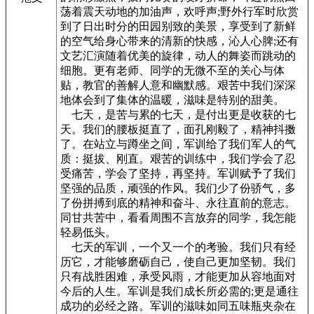
荡着震天动地的加油声，欢呼声;野外行军时欣赏
到了日出时分的田园别致的美景，享受到了新鲜
的空气给身心带来的清新的快感，沁人心脾;还有
文艺汇演随着优美的旋律，动人的舞姿而跳动的
细胞。更有老师、同学的无微不至的关心与体
贴，教官的善解人意和幽默感。艰苦中我们深深
地体会到了集体的温暖，滋味是特别的甜美。
七天，是苦与累的七天，是付出更是收获的七
天。我们的腰板挺直了，面孔刚毅了，精神抖擞
了。在站立与蹲坐之间，军训给了我们军人的气
质：挺拔、刚直。艰苦的训练中，我们学会了忍
受痛苦，学会了坚持，再坚持。军训赋予了我们
坚强的品质，顽强的作风。我们少了份骄气，多
了份拼搏到底的精神和奋斗、永往直前的意志。
同甘共苦中，看看周围不言放弃的同学，我怎能
轻易低头。
七天的军训，一个又一个的考验。我们只有经
历它，才能够磨砺自己，使自己更加坚韧。我们
只有战胜困难，承受风雨，才能更加从容地面对
今后的人生。军训是我们成长所必需的;更是通往
成功的必经之路。军训的滋味如同五味瓶夹杂在