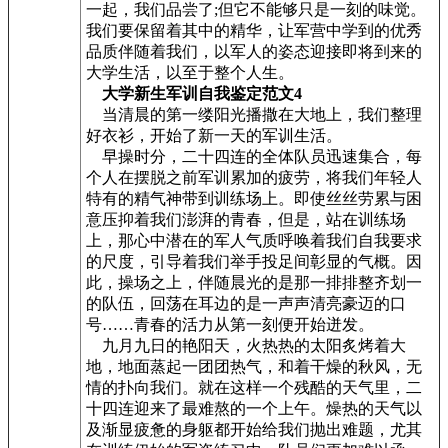
一起，我们品尝了;但它不能够只是一刻的味觉。
我们要保留着其中的精华，让军营中学到的优秀
品质伴随着我们，以军人的姿态迎接即将到来的
大学生活，以至于整个人生。
大学新生军训自我鉴定范文4
当清晨的第一缕阳光播撒在大地上，我们整理
好衣衫，开始了新一天的军训生活。
早操时分，二十四连的全体队员迅速集合，每
个人在摆脱之前军训累加的疲劳，将我们年轻人
特有的精气神带到训练场上。即使丝丝劳累与困
意压抑着我们澎湃的青春，但是，站在训练场
上，那心中潜在的军人气质呼唤着我们自我要求
的尺度，引导着我们举手投足间彰显的气概。因
此，操场之上，伴随晨光的是那一排排整齐划一
的队伍，回荡在耳边的是一声声清亮豪迈的口
号……青春的活力从第一刻便开始迸发。
九月九日的艳阳天，火热热的太阳炙烤着大
地，地面蒸起一团团热气，和着干燥的秋风，无
情的扑向我们。就在这样一个残酷的天气里，二
十四连迎来了最难熬的一个上午。燥热的天气以
及渐显疲惫的身躯都开始给我们抛出难题，尤其