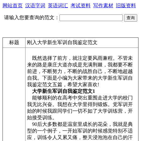
网站首页
汉语字词
英语词汇
考试资料
写作素材
旧版资料
请输入您要查询的范文：
标题
刚入大学新生军训自我鉴定范文
既然选择了前方，就注定要风雨兼程。不管未
来的路是康庄大道亦或是充满荆棘，我都要不断
前进，不断努力，不断的战胜自己，不断地超越
自我。下面是小编为大家带来的大学新生军训自
我鉴定范文五篇，希望大家喜欢!
大学新生军训自我鉴定范文1
能够顺利的在高考中突出重围走进大学的校门
我无比兴奋。我想在大学里得到锻炼。党军训开
始的时候我跟同学们一切不如了大学训练营，开
始接受训练。
90后大多数都是温室里成长的花朵，我就是典
型的一个例子，一开始军训的时候感觉特别不适
应，训练令人又累又痛，整天浸泡泡在自己的汗