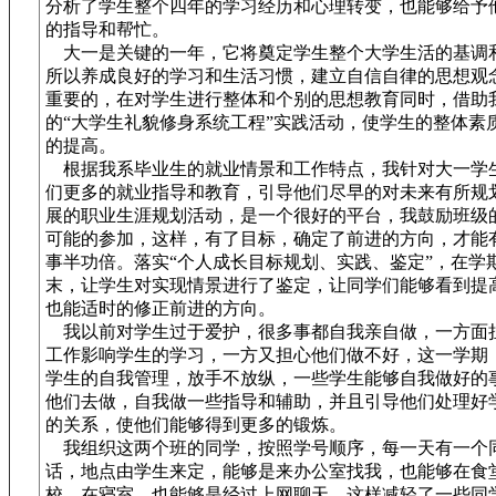
分析了学生整个四年的学习经历和心理转变，也能够给予
的指导和帮忙。
大一是关键的一年，它将奠定学生整个大学生活的基调
所以养成良好的学习和生活习惯，建立自信自律的思想观
重要的，在对学生进行整体和个别的思想教育同时，借助
的“大学生礼貌修身系统工程”实践活动，使学生的整体素
的提高。
根据我系毕业生的就业情景和工作特点，我针对大一学
们更多的就业指导和教育，引导他们尽早的对未来有所规
展的职业生涯规划活动，是一个很好的平台，我鼓励班级
可能的参加，这样，有了目标，确定了前进的方向，才能
事半功倍。落实“个人成长目标规划、实践、鉴定”，在学
末，让学生对实现情景进行了鉴定，让同学们能够看到提
也能适时的修正前进的方向。
我以前对学生过于爱护，很多事都自我亲自做，一方面
工作影响学生的学习，一方又担心他们做不好，这一学期
学生的自我管理，放手不放纵，一些学生能够自我做好的
他们去做，自我做一些指导和辅助，并且引导他们处理好
的关系，使他们能够得到更多的锻炼。
我组织这两个班的同学，按照学号顺序，每一天有一个
话，地点由学生来定，能够是来办公室找我，也能够在食
校，在寝室，也能够是经过上网聊天，这样减轻了一些同