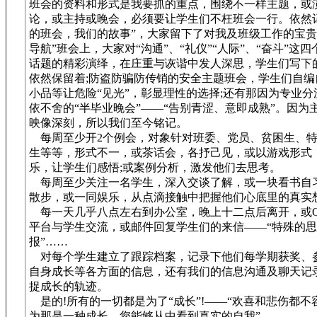
班会的资料和形式是我要抓的重点，围绕不一样主题，或
论，或主持或晚会，必须要让学生们不枉班会一行。依然
的班会，我们的故事”，大家留下了对我及班级工作的宝贵提
导航”班会上，大家对“沟通”、“礼仪”“人际”、“奋斗”这
话题的精彩演绎，在庄重与诙谐中发人深思，学生们写下
依然保留着;防盗防骗防传销的安全主题班会，学生们自编
小品等让危险“见光”，彰显理性的选择;还有那因为专业分
依不舍的“半毕业晚会”——“告别青涩、意即成熟”。因为
映像深刻，所以我们至今铭记。
每周至少开2个例会，对象针对班委、党员、贫困生、特
生等等，形式不一，或茶话会，各抒己见，或以游戏形式
乐，让学生们感悟;或案例分析，激发他们去思考。
每周至少关注一名学生，深入交谈了解，或一块看书自
散步，或一同娱乐，从点滴接触中把握他们心底里的真实
每一天几乎八点左右到办公室，晚上十二点后离开，或Q
平台与学生交流，或邮件回复学生们的来信——“特殊的
报”……
对每个学生建立了跟踪档案，记录下他们每学期获奖、
自身成长等各方面的信息，还有我们的信息沟通及聊天记
捉成长的轨迹。
是的!所有的一切都是为了“成长”!——“欢喜和悲伤都不
为那是一种成长，您能够从中看到真实的自我”。