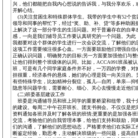
兴，他们都能把自我内心想说的告诉我，与我分享欢乐，
开解心结。
(3)关注贫困生和特殊群体学生。我带的学生中有52个贫
领导和同事的帮忙下，经过“奖、助、补、贷”等多种助困
上解决了这一部分学生的生活问题。对于普遍存在的自卑
感，一向是我们辅导员工作要认真研究的一个问题。为此
我都要对这个群体的学生进行一次会议交流，了解他们的
这项工作需要倾注很多心血。一方面要鼓励他们增强自信
正确认识问题，明确努力的目标;另一方面要加强他们与整
让他们得到整个班级体的认同。比如，ACCA091班虽被
班，可是有几个同学家庭条件并不好，一万四的学费，对
担很重，经济条件的悬殊，她们的心理是我一向关注的。
有些特殊学生，比如精神分裂症，孤儿—自闭，单亲—抑
隐患等问题学生，需要耐心、细心、关心去慢慢走近他们
(二)班委基层建设工作
班委是沟通辅导员和班上同学的重要桥梁和纽带，我十
的建设。每周二中午召开班长、团支书例会。不仅仅是把
资料通知各班并及时了解各班的班情;更重要的是加强各班
交流，考验他们的自我管理本事，给他们支持和鼓励，同
们的沟通，了解他们的思想动态，严格要求他们在实际工
断鉴定经验，勤思考，主动解决班级的一些问题，提高自