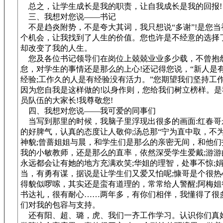
总之，让学生成长是我的职责，让自我成长是我的回报!
三、我想对您说——书记
不是趋炎附势，不是夸大其词，我只想说“多谢”!是您当
个机会，让我找到了人生的价值。您也许是不经意的选择
却改变了我的人生。
您及各位书记领导们在岗位上兢兢业业多少载，不曾抱
怠，对学生的事情还是那么的上心!还记得您说，“新人是
经验;工作久的人是有经验没有活力。”您期望我们坚持工
因为您自我是这样做的!以身作则，您给我们树立榜样。是
员队伍的大家长!我尊敬您!
四、我想对您说——我可爱的同事们
当写到那里的时候，我脑子里浮现出很多的画面:红春哥
的好脾气，认真的态度让人敬仰;汤总那“宁为直中取，不为
神貌;曾蔷姐姐与晨，和学生们是那么的亲密无间，和他们
我的小敏教师，还是那么的直率，依然深受学生爱戴;游游
永远都会让有她的地方充满欢笑;华姐的理智，处事不惊;
当，有勇有谋，据说是让学生们又爱又怕呢;慷哥是个很热
得貌似啰嗦，其实还是蛮有道理的，常常给人警醒;阿梅姐
书达礼，很有耐心……两年多，有你们相伴，我懂得了很
们对我的包容与支持。
还有阳、超、璐，虎、我们一齐工作学习。认识你们真好