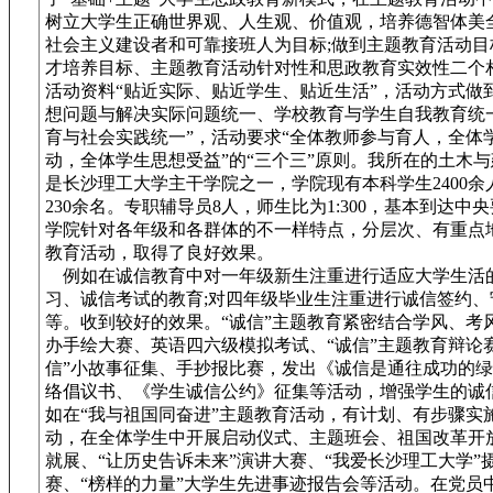
树立大学生正确世界观、人生观、价值观，培养德智体美
社会主义建设者和可靠接班人为目标;做到主题教育活动目
才培养目标、主题教育活动针对性和思政教育实效性二个相
活动资料“贴近实际、贴近学生、贴近生活”，活动方式做
想问题与解决实际问题统一、学校教育与学生自我教育统
育与社会实践统一”，活动要求“全体教师参与育人，全体
动，全体学生思想受益”的“三个三”原则。我所在的土木
是长沙理工大学主干学院之一，学院现有本科学生2400余
230余名。专职辅导员8人，师生比为1:300，基本到达中
学院针对各年级和各群体的不一样特点，分层次、有重点
教育活动，取得了良好效果。
例如在诚信教育中对一年级新生注重进行适应大学生活
习、诚信考试的教育;对四年级毕业生注重进行诚信签约、
等。收到较好的效果。“诚信”主题教育紧密结合学风、考
办手绘大赛、英语四六级模拟考试、“诚信”主题教育辩论
信”小故事征集、手抄报比赛，发出《诚信是通往成功的
络倡议书、《学生诚信公约》征集等活动，增强学生的诚
如在“我与祖国同奋进”主题教育活动，有计划、有步骤实
动，在全体学生中开展启动仪式、主题班会、祖国改革开放
就展、“让历史告诉未来”演讲大赛、“我爱长沙理工大学”
赛、“榜样的力量”大学生先进事迹报告会等活动。在党员