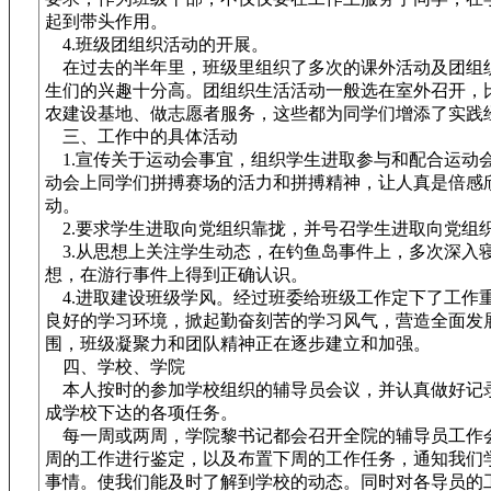
起到带头作用。
4.班级团组织活动的开展。
在过去的半年里，班级里组织了多次的课外活动及团组
生们的兴趣十分高。团组织生活活动一般选在室外召开，
农建设基地、做志愿者服务，这些都为同学们增添了实践
三、工作中的具体活动
1.宣传关于运动会事宜，组织学生进取参与和配合运动会
动会上同学们拼搏赛场的活力和拼搏精神，让人真是倍感
动。
2.要求学生进取向党组织靠拢，并号召学生进取向党组
3.从思想上关注学生动态，在钓鱼岛事件上，多次深入
想，在游行事件上得到正确认识。
4.进取建设班级学风。经过班委给班级工作定下了工作
良好的学习环境，掀起勤奋刻苦的学习风气，营造全面发
围，班级凝聚力和团队精神正在逐步建立和加强。
四、学校、学院
本人按时的参加学校组织的辅导员会议，并认真做好记
成学校下达的各项任务。
每一周或两周，学院黎书记都会召开全院的辅导员工作
周的工作进行鉴定，以及布置下周的工作任务，通知我们
事情。使我们能及时了解到学校的动态。同时对各导员的