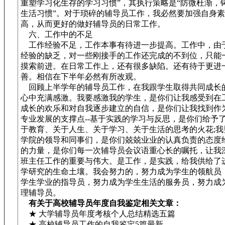
重塑学习化生存的学习习惯”，其执行策略是“防微杜渐，
生活习惯”。对于琐碎的辅导员工作，我必然要加强自身
高，从而更好的做好辅导员的日常工作。
六、工作中的不足
工作经验不足，工作本事有待进一步提高。工作中，由
经验的缺乏，对一些刚接手的工作还完成的不到位，只能
摸索前进。在日常工作上，还有很多缺陷。还有待于更进
善。相信在下半年必然有所改观。
回顾上半学年的辅导员工作，在我跟学生取得共同成长
心中充满感激。我要感激我的学生，是你们让我感受到在
成长的欢乐和对自我逐步建立的自信，是你们让我找到作
专业发展的支撑点--基于实践的学习与反思，是你们给予
于教育、关于人生、关于学习、关于生活的思考的火花;我
学院的领导和同事们，是你们兢兢业业的认真负责的态度
的力量，是你们每一次辅导员会议语重心长的嘱托，让我
班主任工作的重要与伟大。是工作，是实践，给我供给了
学研究的生命土壤。我会努力的，努力成为学生的领航员
学生学业的指导员，努力成为学生生活的服务员，努力成
理辅导员。
有关于高校辅导员年度自我鉴定相关文章：
★ 大学辅导员年度考核个人总结精选五篇
★ 高校辅导员工作的自我鉴定5篇最新