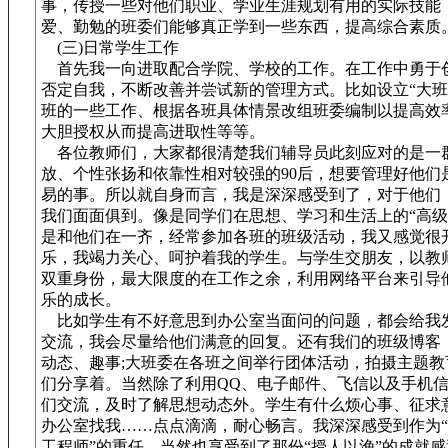
事，传授一些对他们职业、学业生涯规划有用的实际技能
爱、勤勉的班委们能够真正学到一些东西，提高综合素质
(三)日常学生工作
首先我一向进取配合学院、学校的工作。在工作中勇于
否定自我，不断改善并尝试新的管理方式。比如设立“大班
班的一些工作、根据各班具体情景改组班委编制以提高效
大胆授权从而提高进取性等等。
各位教师们，大家都很清楚我们辅导员此刻应对的是一
放、个性张扬和依靠性相对较强的90后，想要管理好他们
易的事。所以就自身而言，我是深深感受到了，对于他们
我们面面俱到。像是同学们在思想、学习和生活上的“高级
是和他们在一齐，经常参加各班的班级活动，我又感觉很
乐，我竭力关心、呵护着我的学生。与学生交朋友，以教
双重身份，最大限度的在工作之余，利用网络平台来引导
乐的成长。
比如学生有不好意思到办公室当面问的问题，都会给我发
交流，我会尽量给他们满意的回复。还有我们的班级博客
动态、趣事;大班委在各班之间举行团体活动，拍摄主题教
们分享着。当然除了利用QQ、电子邮件、飞信以及手机
们交流，及时了解思想动态外。学生有什么烦心事、征求
办公室找我……点点滴滴，耐心畅言。我深深感受到作为
工程师”的重任，当然也享受到了那份“授人以渔”的成就