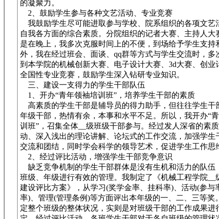
的凝聚力。
2、鼓励学生参与各种文艺活动、专业竞赛
我鼓励学生尽可能进取参与学校、院系组织的各项文艺
自我各方面的综合素质。分院组织的记者大赛、主持人大
是在晚上，我多次克服时间上的不便，到场给予学生支持
外，我在经过班会、面谈、qq群等方式与学生交流时，多
到本学院的机械创新大赛、电子设计大赛、3d大赛、创业
全国性专业竞赛，鼓励学生深入钻研专业知识。
三、建设一支得力的学生干部队伍
1、开办“青年领袖培训班”，培养学生干部的素质
高素质的学生干部是辅导员的得力助手，但往往学生干
年级干部，热情有余，本事和水平不足。所以，我开办“
训班”，召集全体__级班级干部参与。经过发人深省的素
动、深入浅出的理论讲解、论坛式的工作交流，加强学生
交流和团结，同时学会科学的领导艺术，促进学生工作思
2、经过评比活动，增强学生干部竞争意识
缺乏竞争机制的学生干部群体是没有生机和活力的队伍
班级、年级进行有效的管理。我制定了《机械工程学院__
建设评比方案》，从学习(奖学金率、挂科率)、活动(参与
率)、管理(管理条例)等方面评出本年级的一、二、三等奖
定整个班级的整体状况，实则是对班级干部的工作成果进
定。经过评比活动，各班学生干部对于各自班级的管理状