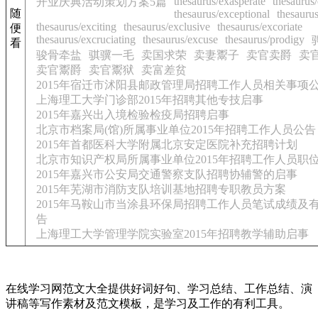
thesaurus/exasperate
thesaurus/
开业庆典活动策划方案5篇
随
thesaurus/exceptional
thesaurus
thesaurus/exciting
thesaurus/exclusive
thesaurus/excoriate
便
thesaurus/excruciating
thesaurus/excuse
thesaurus/prodigy
看
骏骨牵盐
骐骥一毛
卖国求荣
卖妻鬻子
卖官卖爵
卖
卖官鬻爵
卖官鬻狱
卖富差贫
2015年宿迁市沭阳县邮政管理局招聘工作人员相关事项
上海理工大学门诊部2015年招聘其他专技启事
2015年嘉兴出入境检验检疫局招聘启事
北京市档案局(馆)所属事业单位2015年招聘工作人员公告
2015年首都医科大学附属北京安定医院补充招聘计划
北京市知识产权局所属事业单位2015年招聘工作人员职
2015年嘉兴市公安局交通警察支队招聘协辅警的启事
2015年芜湖市消防支队培训基地招聘专职教员方案
2015年马鞍山市当涂县环保局招聘工作人员笔试成绩及
告
上海理工大学管理学院实验室2015年招聘教学辅助启事
在线学习网范文大全提供好词好句、学习总结、工作总结、演
讲稿等写作素材及范文模板，是学习及工作的有利工具。