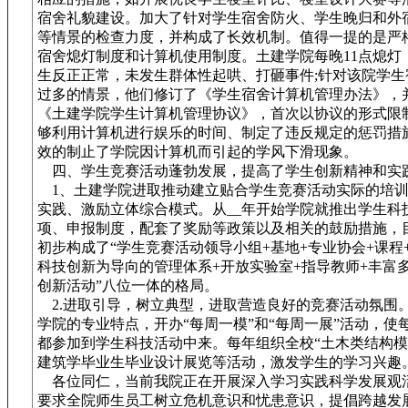
宿舍礼貌建设。加大了针对学生宿舍防火、学生晚归和外
等情景的检查力度，并构成了长效机制。值得一提的是严
宿舍熄灯制度和计算机使用制度。土建学院每晚11点熄灯
生反正正常，未发生群体性起哄、打砸事件;针对该院学生
过多的情景，他们修订了《学生宿舍计算机管理办法》，
《土建学院学生计算机管理协议》，首次以协议的形式限
够利用计算机进行娱乐的时间、制定了违反规定的惩罚措
效的制止了学院因计算机而引起的学风下滑现象。
四、学生竞赛活动蓬勃发展，提高了学生创新精神和实
1、土建学院进取推动建立贴合学生竞赛活动实际的培训
实践、激励立体综合模式。从__年开始学院就推出学生科
项、申报制度，配套了奖励等政策以及相关的鼓励措施，
初步构成了“学生竞赛活动领导小组+基地+专业协会+课程
科技创新为导向的管理体系+开放实验室+指导教师+丰富
创新活动”八位一体的格局。
2.进取引导，树立典型，进取营造良好的竞赛活动氛围
学院的专业特点，开办“每周一模”和“每周一展”活动，使
都参加到学生科技活动中来。每年组织全校“土木类结构模
建筑学毕业生毕业设计展览等活动，激发学生的学习兴趣
各位同仁，当前我院正在开展深入学习实践科学发展观
要求全院师生员工树立危机意识和忧患意识，提倡跨越发