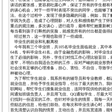
谈话的紧张感，更容易吐露心声，保证了所有的学生都有
的谈心机会，对于一些平时表现不突出的同学，也能够了
法。在这个过程中，发现了很多隐藏的问题，例如，我了
学因为失恋，造成了心理阴影，对人生和感情都产生了怀
重点的观注她，多次谈心，进行疏导，最终帮忙她重新树
每当看到孩子们释然的笑脸，就感觉所有的付出都是值得
经过努力，这一学期也取得了一些成绩。
毕业生的就业和礼貌离校
今年我有三个毕业班，共105名毕业生面临就业，其中
64名，专科毕业生41名。由于金融危机的影响，对毕业生
生了必须的影响，另外，学生们对找工作心理比较盲目，
道窄，不明白自我适合怎样的工作，应对严峻的就业形势
社会没有足够的心理准备，担心、害怕、不自信，导致学
种被动心理。
为了帮忙学生就业，我系所有的辅导员和专业教师，都
就业信息，并给予学生就业指导，付出了最大的努力。我
职网站，帮忙学生们搜集就业信息，连同学院供给的就业
间通知班级负责人，并且用飞信、QQ通知学生，尽最大
们找到一份适宜的工作。也针对毕业生的情景，我每一天
些励志的信息，给他们鼓劲。在每次和毕业生谈心时，我
首先清楚认识自我的情景，主动出击，并且拓宽道路，能