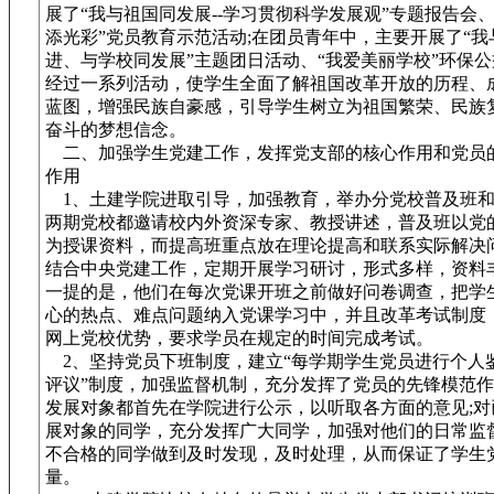
展了“我与祖国同发展--学习贯彻科学发展观”专题报告会、
添光彩”党员教育示范活动;在团员青年中，主要开展了“我
进、与学校同发展”主题团日活动、“我爱美丽学校”环保
经过一系列活动，使学生全面了解祖国改革开放的历程、
蓝图，增强民族自豪感，引导学生树立为祖国繁荣、民族
奋斗的梦想信念。
二、加强学生党建工作，发挥党支部的核心作用和党员
作用
1、土建学院进取引导，加强教育，举办分党校普及班和
两期党校都邀请校内外资深专家、教授讲述，普及班以党
为授课资料，而提高班重点放在理论提高和联系实际解决
结合中央党建工作，定期开展学习研讨，形式多样，资料
一提的是，他们在每次党课开班之前做好问卷调查，把学
心的热点、难点问题纳入党课学习中，并且改革考试制度
网上党校优势，要求学员在规定的时间完成考试。
2、坚持党员下班制度，建立“每学期学生党员进行个人
评议”制度，加强监督机制，充分发挥了党员的先锋模范
发展对象都首先在学院进行公示，以听取各方面的意见;对
展对象的同学，充分发挥广大同学，加强对他们的日常监
不合格的同学做到及时发现，及时处理，从而保证了学生
量。