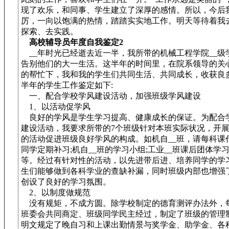
现了欢乐，和同事、学生建立了深厚的感情。所以，今后
厉，一向以饱满的热情，踏踏实实地工作。明天等待着我
探索、去实践。
高校辅导员年度自我鉴定2
__年时光已经逝去近一半，我所带的机械工程学院__级
告别他们的大一生活。这半年的时间里，在院系领导的关
的帮忙下，我和我的学生们共同生活、共同成长，收获良
半年的学生工作鉴定如下:
一、配合学校学风建设活动，加强班级学风建设
1、以活动促学风
良好的学风是学生学习提高、健康成长的保证。为配合
建设活动，我要求所带的7个班级针对本班实际状况，开
的活动促进班级良好学风的构成。如机自__班，请每科课
同学定期补习;机自__班的学习小组;工业__班课后团体学
等。经过有针对性的活动，以先进带后进、培养同学的学
生们能够做到各科学业的查缺补漏，同时班级内部也增强
创设了良好的学习氛围。
2、以制度做规范
没有规矩，不成方圆。除学校制定的德育测评办法外，
班委会共同商定、班级同学民主经过，制定了班级的管理
明文规定了晚自习和上课出勤情景与奖学金、助学金、各