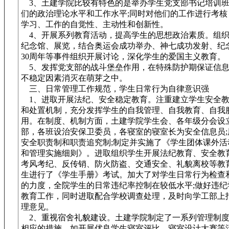
3、土建学院比较有特色的是举办学生党支部书记培训班
们的政治理论水平和工作水平;同时对他们的工作进行考核
学习、工作的自觉性、主动性和创新性。
4、开展系列教育活动，提高学生的思想政治素质。组织
纪念馆、展览，结合奥运会成功举办、神七成功发射、纪
30周年等事件组织开展讨论，深化学生的爱国主义教育。
5、发挥党支部的战斗堡垒作用，在特殊防护期保证信息
不稳定因素消灭在萌芽之中。
三、日常管理工作规范，学生日常行为自律意识强
1、进取开展法纪、安全稳定教育。注重建立学生安全教
和处置机制，充分发挥学生的自我管理、自我教育、自我
用。在制度、机制方面，土建学院学生会、各年级分会设
部，各班设治安保卫委员，各寝室的寝室长为安全信息员;
安全职责制和职责追究制;制定并实施了《学生团体课外活
和管理实施细则》。进取组织学生开展法纪教育、安全教
考风考纪、反传销、防火防盗、交通安全、礼貌离校等教
生进行了《学生手册》考试。加大了对学生日常行为检查
的力度，全院学生的日常违纪率控制在较低水平;做好违纪
教育工作，同时进取配合学校调查处理，及时向学工部上
理意见。
2、重视宿舍礼貌建设。土建学院制定了一系列管理制度
相应的措施，如开展优良学生寝室评比、寝室设计大赛等