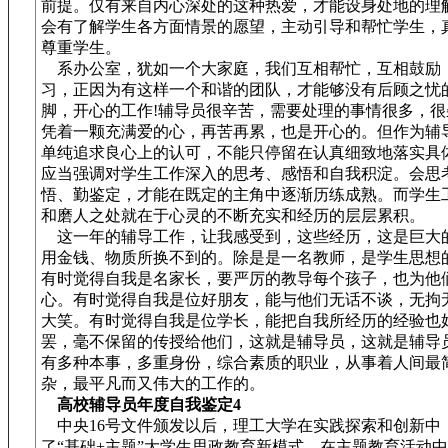
前提。仅有来自内心深处的这种热爱，才能设身处地的理
会有了解学生各方面情景的愿望，主动引导和帮忙学生，
尊重学生。
系办公室，犹如一个大家庭，我们互相帮忙，互相鼓励
习，正因为有这样一个和谐的团队，才能够没有后顾之忧
脚，开心的工作!辅导员很辛苦，需要处理的事情很多，很
凭着一颗充满爱的心，再苦再累，也是开心的。但作为辅
单纯追求良心上的认可，不能只停留在认真细致地落实具
应当强调对学生工作深入的思考、感悟和自我积淀。会思
悟、勤鉴定，才能在既定的主角中逐渐历练成熟。而学生
和磨人之处就在于心灵的不断充实和经历的层层累积。
这一年的辅导工作，让我感受到，这些经历，这是巨大
用金钱、物质所换不到的。除是是一名教师，是学生思想
有时觉得自我是名家长，要严厉的教导每个孩子，也为他
心。有时觉得自我是位好朋友，能与他们无话不谈，无拘
大笑。有时觉得自我是位学长，能把自我所经历的经验也
罢，毫不保留的传授给他们，这就是辅导员，这就是辅导
有多种本事，多重身份，综合素质的职业，从事着人间最
杂，最平凡而又伟大的工作的。
高校辅导员年度自我鉴定4
中央16号文件颁发以后，理工大学在实践探索和创新中
了“基础+主题”大学生思政教育新模式，在主题教育活动