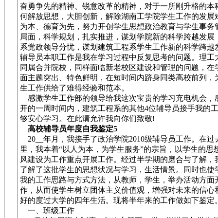
奋勇争先的精神、锐意改革的精神，对于一所刚升格的本
何解放思想，大胆创新，解除湖南工学院学生工作的发展
为本、德育为先，努力开创学生思想政治教育与学生事务
局面，科学规划，扎实推进，谋划学院新的科学跨越发展
系党政领导分忧，谋划建筑工程系学生工作新的科学跨越
辅导员本职工作是我在学习过程中反复思考的问题。理工
同属合并院校，同样面临新老校区建设和管理的问题，在
面主题突出、特色鲜明，在短时间内跻身同类高校前列，
生工作供给了难得经验和范本。
感激学生工作部的领导给我这次宝贵的学习充电机会，
开的一周时间内，建筑工程系的其他4位辅导员接手我的
够安心学习。在此请允许我向你们致敬!
高校辅导员年度自我鉴定5
20__年月，我接手了政治学院2010级辅导员工作。在过
里，我本着“以人为本，为学生服务”的宗旨，以学生的思
风建设为工作重点开展工作。经过半学期的磨合与了解，
了解了这批学生的思想状况与学习，生活情景。同时也使
我的工作思路与方式方法，从教师，学生，举办活动方面
作，从而使学生树立团体主义价值观，增强对未来的信心
好的度过大学的四年生活。现将半年来的工作做如下鉴定
一、班级工作