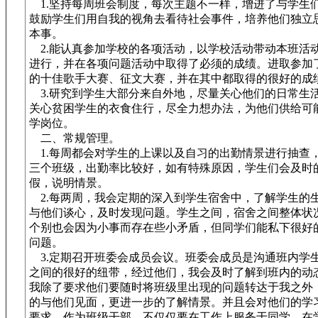
1.坚持每周班会制度，每次主题不一样，增进了与学生
鼓励学生们用自我的视角去看待社会事件，培养他们独立
本事。
2.能认真参加学校的各项活动，以学校活动带动本班活
进行，并在各项问题活动中取得了必须的成绩。进取参加
的十佳歌手大赛、征文大赛，并在其中都取得的很好的成
3.研究到学生大部分来自外地，尽量关心他们的日常生
关心贫困学生的衣食住行，尽全力想办法，为他们供给可
学岗位。
二、常规管理。
1.每周都会对学生的上课以及自习的出勤情景进行抽查
三个班级，出勤率比较好，如有特殊原因，学生们会及时
假，说明情景。
2.每两周，我会定期的深入到学生宿舍中，了解学生的
与他们谈心，及时发现问题。学生之间，宿舍之间整体状
个别也会因为小事而存在些小矛盾，但同学们能私下很好
问题。
3.定期召开班委会成员会议。班委会成员是沟通班内学
之间的很好的纽带，经过他们，我会及时了解到班内的动
我除了要求他们要随时将班级里出现的问题转达于我之外
的与他们见面，更进一步的了解情景。并且会对他们的学
要求，作为班级干部，不仅仅要在工作上服务于同学，在