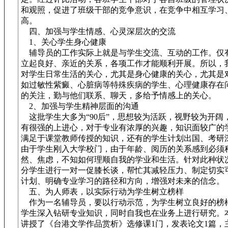
和观照，促进了班级干部的竞争意识，在竞争中相互学习
高。
四、加强与学生情感、心灵深层次的交流
1、关心学生身心健康
辅导员的工作实际上就是与学生交流、互动的工作。仅
立起良好、亲近的关系，各项工作才能顺利开展。所以，
对学生日常生活的关心，尤其是身心健康的关心，尤其是
如过敏性紫癜、心脏病等特殊疾病的学生、心理健康存在
的关注，勤与他们联系、聊天，多给予情感上的关心。
2、加强与学生精神层面的沟通
这批学生大多为“90后”，思想较为活跃，视野较为开阔
有很强的上进心，对于专业有浓厚的兴趣，知识面较广的
满足于课堂教师传授的知识，还有的学生计划出国、考研
由于学生刚入大学校门，由于年龄、阅历的关系感到必须
然、焦虑，不知如何理顺自我的学业和生活。针对此种状
分学生进行一对一促膝长谈，帮忙其减轻压力、制定切实
计划、明确专业学习的路径和方向，增强对未来的信念。
五、为人师表，以实际行动为学生树立榜样
作为一名辅导员，要以行动示范，为学生树立良好的榜
学生深入钻研专业知识，同时自我也在业务上进行研究。
讲授了《台港文学作品赏析》选修课1门，发表论文1篇，