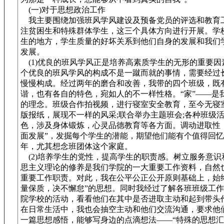
(一)对于思想政治工作
我主要围绕加强班风学风建设及预备党员的评选和教育
注贫困生和特殊群体学生，这三个具体方向进行开展。学
生的地方，学生质量的好坏关系到他们自身的发展和我们
发展。
(1)优良的班风学风正是培养高素质学生的无形的重要因
个优良的班风学风的构成不是一蹴而就的事情，需要经过
慢慢构成。经过两年的磨合和改善，我带的四个班级，既
谐，也有各自的特色，宛如人的不一样性格。“家”——是
的理念。班级合作拍视频，进行寝室安全教育，至今无寝室
版报纸，展现不一样的风采;联合举办主题班会;各种班级
色，涉及身体锻炼，心灵品德教育等各方面。调动进取性
面发展”，发掘每个学生的潜能，期望他们能有个值得回
年，尤其想念班团体这个家庭。
(2)培养学生的党性，提高学生的职责感。树立服务意识
思主义理论的修养是我们学院的一大重要工作资料，自然
重要工作职责。对此，我在公平公正公开原则基础上，始
量保质，决不懈怠”的思想。同时我经过了解各班班级工
院学校的活动，看看他们在其中是否进取主动和起到带头
在日常生活中，我也会抽空主动和他们交流沟通，要求他
一篇思想感悟，能够写身边的点滴想法——“特殊的思想汇