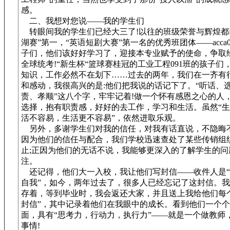
感。
二、我想对您说——我的学生们
转眼间我的学生们已经大三了!以往的班级荣誉与辉煌都已
湖赛”第一，“英语短剧大赛”第一名的优秀班团体——acca0
子们，他们该好好学习了，迎接本专业赋予的使命，争取经
全球统考!“新生杯“篮球赛桂冠的工业工程091班的孩子们
知识，工作必然不在划下……过去的两年，我们在一齐有
和感动，我很高兴的是:他们把我说的话记下了。“听话、
责、孝顺”这八个字，牢牢记着!做一个怀有感恩之心的人
选择，抱有职责感，好好的去工作，学习和生活。虽然“
活不容易，生活更不容易”，依然进取乐观。
另外，多谢学生们对我的信任，对我有话直说，不隐晦
因为他们的信任与配合，我们学校迅速查处了某些传销组
止;正因为他们的无话不说，我能够更深入的了解学生的问
注。
还记得，他们大一入校，我让他们写封信——收件人是“
自我”，如今，两年过去了，很多人已经忘记了这封信。
存着，等到毕业时，我会返还大家，并且送上我给他们每
封信”，其中记录着他们在我眼中的成长。看到他们一个
面，具有“思考力，行动力，执行力”——就是一个做教师
事情!