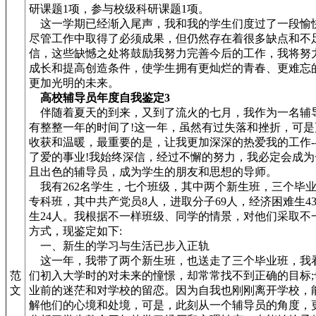
研课题1项，参与校级科研课题1项。
这一学期已经渐入尾声，我和我的学生们度过了一段愉
尽管工作中取得了必须成果，但仍然存在着很多缺点和不
信，这些缺憾之处将鼓励我努力完善今后的工作，我将努
成长和提高创造条件，使学生拥有更灿烂的青春、更难忘
更加光明的未来。
高校辅导员年度自我鉴定3
伴随着夏天的到来，又到了流火的七月，我作为一名辅
有整整一年的时间了!这一年，虽然有过失落和挫折，可是
收获和温暖，最重要的是，让我更加深深的热爱我的工作--
了爱的事业!我始终深信，经过不懈的努力，我必定会成为
且出色的辅导员，成为学生的朋友和思想的导师。
我有262名学生，七个班级，其中两个新生班，三个毕
专科班，其中共产党员8人，进取分子69人，经济困难生4
生24人。我根据不一样班级、同学的情景，对他们采取不
方式，现鉴定如下:
一、新生的学习与生活已步入正轨
这一年，我带了两个新生班，也送走了三个毕业班，我
范
们初入大学时的对未来的憧憬，却常常找不到正确的目标;
文
业前的迷茫和对学校的留恋。因为自我也刚刚离开学校，
解他们的心境和处境，可是，此刻从一个辅导员的角度，