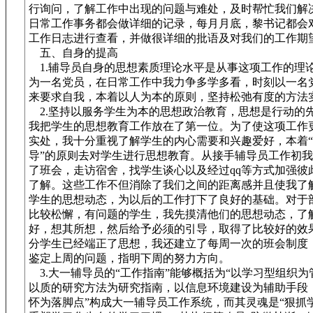
行询问，了解工作中出现的问题与难处，及时帮忙我们解
日常工作事务都会做详细的记录，每月月底，黎书记都会
工作日志进行查看，并做很详细的批语及对我们的工作期
五、自身的提高
1.辅导员自身的思想素质理论水平是从事这项工作的理
为一名党员，在日常工作中我力争多学多看，时刻以一名
来要求自我，本着以人为本的原则，坚持松弛有度的方法
2.坚持以服务学生为本的思想政治教育，思想是行动的
我把学生的思想教育工作放在了第一位。为了使这项工作
实处，我十分重视了解学生的内心需要和兴趣爱好，本着
导”的原则去对学生进行思想教育。从接手辅导员工作初
了班会，走访宿舍，找学生谈心以及经过qq等方式加强彼
了解。这些工作不但消除了我们之间的距离感并且使我了
学生的思想动态，为以后的工作打下了良好的基础。对于
比较松懈，有问题的学生，我先摸清他们的思想动态，了
好，想其所想，然后给予必须的引导，取得了比较好的效
分学生已经端正了思想，我还建立了每周一次的班会制度
鉴定上周的问题，指明下周的努力方向。
3.大一辅导员的“工作指南”能够概括为“以学习型组织为
以质的研究方法为研究指南，以信息环境建设为辅助手段
怀为落脚点”构成大一辅导员工作系统，而其灵魂是“狠抓