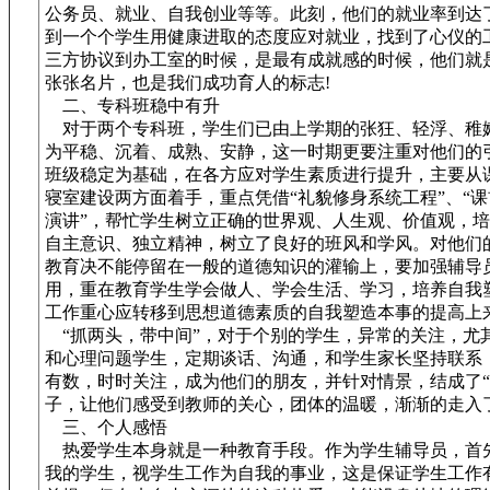
公务员、就业、自我创业等等。此刻，他们的就业率到达了
到一个个学生用健康进取的态度应对就业，找到了心仪的
三方协议到办工室的时候，是最有成就感的时候，他们就
张张名片，也是我们成功育人的标志!
二、专科班稳中有升
对于两个专科班，学生们已由上学期的张狂、轻浮、稚
为平稳、沉着、成熟、安静，这一时期更要注重对他们的
班级稳定为基础，在各方应对学生素质进行提升，主要从
寝室建设两方面着手，重点凭借“礼貌修身系统工程”、“
演讲”，帮忙学生树立正确的世界观、人生观、价值观，
自主意识、独立精神，树立了良好的班风和学风。对他们
教育决不能停留在一般的道德知识的灌输上，要加强辅导员
用，重在教育学生学会做人、学会生活、学习，培养自我
工作重心应转移到思想道德素质的自我塑造本事的提高上
“抓两头，带中间”，对于个别的学生，异常的关注，尤
和心理问题学生，定期谈话、沟通，和学生家长坚持联系
有数，时时关注，成为他们的朋友，并针对情景，结成了“
子，让他们感受到教师的关心，团体的温暖，渐渐的走入
三、个人感悟
热爱学生本身就是一种教育手段。作为学生辅导员，首
我的学生，视学生工作为自我的事业，这是保证学生工作