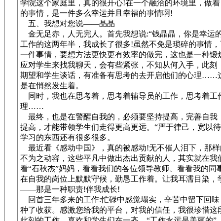
学院这个家庭里，真的很开心!在一个融洽的环境里，做着
的事情，是一件多么幸运并且幸福的事情啊!
五、我想对您说——晶晶
金无足赤，人无完人。首先我想说:“钱晶晶，你是幸运的
工作的这两年半，我成长了很多!虽然不免是琐碎的事情，
一件事情，要想方法更快更有效率的做完，这也是一种锻
应对学生来找我聊天，会有些紧张，不知从何入手，此刻
期望和学生谈话，有准备有思考的去开启他们的心理……
是在悄然发生着。
同时，我也在思考着，思考着辅导员的工作，思考着工
理……
最终，也是在警醒自我的，必须要坚持提高，完善自我
提高，才能带领学生们走得更高更远。“严于律己，宽以待
学习的东西还有很多很多。
最近看《感动中国》，真的被感动!无不催人泪下，那样
不为之动容，这些平凡中做出杰出贡献的人，其实就在我
看“石秋杰”妈妈，看看我们的各位领导教师、看看我的同
在自我的岗位上默默守候，勤恳工作着。让我耳濡目染，
——那是一种职责!伴我成长!
回首三年多来的工作:忙碌中感觉塌实，辛苦中留下回味
种了收获。感激您给我的平台，对我的信任，我很珍惜这段
此刻的工作，喜欢和学生们在一齐。“工作永远是美丽的”