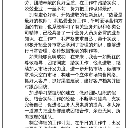
劳、团结奉献的良好品质。在工作中踏踏实实，
兢兢业业，一丝不苟，努力把工作做得最好。
拥有虚心好学、开拓进取的创新意识。“热爱是
最好的教师”。我热爱业务工作，平时爱读营销方
面的书籍，也系统学习了有关业务知识和各类公
司精神，已经具备了一个业务人员所必需的业务
知识。在工作中，我严格要求自己，勇于实践，
积极开拓业务市常还学到了管理的知识，能够进
行日常管理，各种数据报表的制作等。
如果能够竞聘成功，在未来，我会一如既往的
尊敬领导，团结同志，踏实工作，锐意进取，继
续加大市场开发力度。进一步开拓市场，做细市
常消灭空白市场，构建一个立体市场销售网络。
抓好大客户，抓好渠道建设，建好客户档案并随
时跟踪回访。
加强学习型组织的建立，做好团队组织的假
设。结合实际工作的经验，不断学习提高，充实
完善自己，促进各业务人员素质的提高。和大家
一道努力把业务部建成团结合作、亲密无间、所
向披靡的团队。
制定详细的工作计划。在平日的工作中，出发