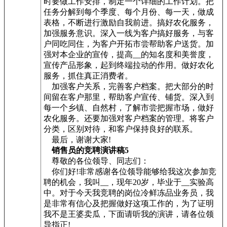
时要做工作安排，制定一个详细的工作计划。把
任务分解到每个季度、每个月份、每一天，做成
表格，不断进行激励自我前进。搞好农化服务，
加强服务意识。深入一线为客户搞好服务，与客
户同吃同住，为客户开拓市尝帮助客户送货。加
强对本企业的宣传，提高__的知名度和美誉度，
宣传产品形象，起到终端拉动的作用。做好农化
服务，抓住真正消费者。
加强客户关系，完善客户档案。把大部分的时
间留在客户那里，帮助客户宣传、铺货。深入到
每一个乡镇、自然村，了解市尝把握市场，做好
农化服务。还要加强对客户档案的管理。将客户
分类，区别对待，和客户保持良好的联系。
最后，谢谢大家!
销售员的竞聘演讲稿5
尊敬的各位领导、同志们：
你们好!非常感谢各位领导能够给我这次参加竞
聘的机会，我叫__，现年20岁，毕业于__实验高
中。对于今天我竞聘的岗位冷鲜冻品业务员，我
是非常有信心及把握做好这项工作的，为了证明
我不是王婆卖瓜，下面请听我的演讲，请各位领
导指正!