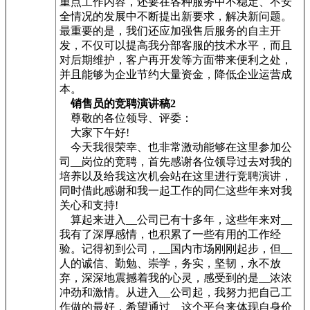
重点工作内容，还要在各种服务中不稳定、不安
全情况的发展中不断提出新要求，解决新问题。
最重要的是，我们还应加强售后服务的自主开
发，不仅可以提高我分部客服的技术水平，而且
对后期维护，客户再开发等方面带来便利之处，
并且能够为企业节约大量资金，降低企业运营成
本。
销售员的竞聘演讲稿2
尊敬的各位领导、评委：
大家下午好!
今天我很荣幸、也非常激动能够在这里参加公
司__岗位的竞聘，首先感谢各位领导过去对我的
培养以及给我这次机会站在这里进行竞聘演讲，
同时借此感谢和我一起工作的同仁这些年来对我
关心和支持!
算起来进入__公司已有十多年，这些年来对__
我有了深厚感情，也积累了一些有用的工作经
验。记得初到公司，__国内市场刚刚起步，但__
人的诚信、勤勉、崇学，务实，坚韧，永不放
弃，深深地震撼着我的心灵，感受到的是__浓浓
冲劲和激情。从进入__公司起，我努力把自己工
作做的最好，希望通过__这个平台来体现自身价