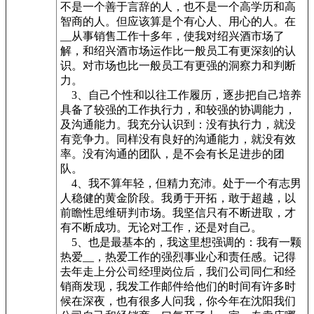
不是一个善于言辞的人，也不是一个高学历和高
智商的人。但应该算是个有心人、用心的人。在
__从事销售工作十多年，使我对绍兴酒市场了
解，和绍兴酒市场运作比一般员工有更深刻的认
识。对市场也比一般员工有更强的洞察力和判断
力。
3、自己个性和以往工作履历，逐步把自己培养
具备了较强的工作执行力，和较强的协调能力，
及沟通能力。我充分认识到：没有执行力，就没
有竞争力。同样没有良好的沟通能力，就没有效
率。没有沟通的团队，是不会有长足进步的团
队。
4、我不算年轻，但精力充沛。处于一个有志男
人稳健的黄金阶段。我勇于开拓，敢于超越，以
前瞻性思维研判市场。我坚信只有不断进取，才
有不断成功。无论对工作，还是对自己。
5、也是最基本的，我这里想强调的：我有一颗
热爱__，热爱工作的强烈事业心和责任感。记得
去年走上分公司经理岗位后，我们公司同仁和经
销商发现，我发工作邮件给他们的时间有许多时
候在深夜，也有很多人问我，你今年在沈阳我们