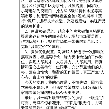
路、永武路等公路建设为切入点，分别设立滇东
北片区和滇南片区办事处，以溪洛渡、问家坝、
小湾电站为突破口，抢占62·5级和特种水泥等高
端市场，利用营销网络覆盖全施<娌ⅰ⑹展旱刂葜
行∷泥厂，进行技术改造，兴建粉磨站，实现产品
的战略扩张。
2、建设营销渠道。结合中间商营销和直销两条
渠道来达到更多的细分市场，增加市场覆盖面，
作到优势互补，规避市场单一带来的经营风险，
克服“以量定价”的弊端。
3、资源优化配置。对营销人员进行一次彻底的
摸底调查，根据其特长、能力安排合适的工作岗
位，实现人尽其才、人尽其力、人尽其用。用真
情和爱心去善待每一位同事，充分尊重他们的人
格，营造出愉快、和谐的工作氛围，真正产生“人
心齐、泰山移”的效果。
今天的竞聘，我的态度是：不怕失败，因为我
本来就不是经理，但我更希望成功，因为我们大
家都希望公司的明天比今天更美好。
最后，以一幅对联来结束我的演讲，上联是“胜
可喜，宠辱不惊看花开。”下联是“败无悔，去留
无意随云卷”，横批是“继续工作”。