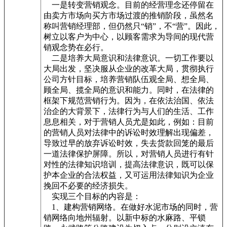
一是转变营销观念。目前的经营理念还停留在
由卖方市场向买方市场过渡的推销阶段，虽然名
称叫营销经理部，但仍然只“销”，不“营”。因此，
树立以客户为中心，以顾客需求为导间的现代营
销观念势在必行。
二是培养大局意识和法律意识。一切工作要以
大局出发，坚决服从企业的改革大局，贯彻执行
公司方针目标，培养营销队伍观全局、想全局、
顾全局、揽全局的意识和能力。同时，在法律的
框架下规范营销行为。因为，在依法治国、依法
治企的大背景下，法律行为与人们的生活、工作
息息相关，对于营销人员尤是如此，例如：目前
的营销人员对法律中的诉讼时效理解出现偏差，
导致过早的放弃诉讼时效，失去货款回笼的最后
一道法律保护屏障。所以，对营销人员进行有针
对性的法律知识培训，提高法律意识，既可以保
护本企业的合法权益，又可运用法律知识为企业
挽回不必要的经济损失。
实现三个目标的内容是：
1、建构营销网络。在做好水泥市场的同时，营
销网络向地州辐射。以新中标的水麻路、平锁