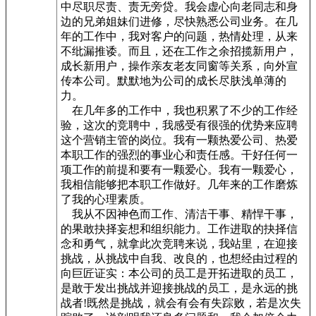
中尽职尽责、责无旁贷。我会虚心向老同志和身
边的兄弟姐妹们进修，尽快熟悉公司业务。在几
年的工作中，我对客户的问题，热情处理，从来
不纰漏推诿。而且，还在工作之余招揽新用户，
成长新用户，操作亲友老友同窗等关系，向外宣
传本公司。默默地为公司的成长尽肤浅单薄的
力。
在几年多的工作中，我也积累了不少的工作经
验，这次的竞聘中，我感受有很强的优势来应聘
这个营销主管的岗位。我有一颗热爱公司、热爱
本职工作的强烈的事业心和责任感。干好任何一
项工作的前提和要有一颗爱心。我有一颗爱心，
我相信能够把本职工作做好。几年来的工作磨炼
了我的心理素质。
我从不因神色而工作、清洁干事、精悍干事，
的果敢抉择妄想和组织能力。工作进取的抉择信
念和勇气，就拿此次竞聘来说，我站里，在迎接
挑战，从挑战中自我、改良的，也想经由过程的
向巨匠证实：本公司的员工是开拓进取的员工，
是敢于发出挑战并迎接挑战的员工，是永远的挑
战者!既然是挑战，就会有会有失踪败，若是次失