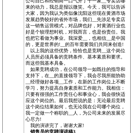
公司自己和经销商一口气开了十一家__专卖店哪
来的动力，我总是报以微笑。今天，我可以告诉
大家，因为我认为类似像沈阳这些现在黄酒市场
发展趋势较好的省外市场，我们__先涉足专卖店
这一销售运营模式，对品牌也好，对黄酒行业也
好是个较理想时机，对我而言，也是份责任。我
也把它看做为事业。我深爱__，也相信__是中国
的，更是世界的!__的百年需要我们共同来创造!
以上我的这些优势，恰恰也是竞聘__这个岗位
人员所必须具备的竞聘条件、基本素质和要求。
而这些我基本具备。
如果竞聘成功，在公司领导一如既往的指导和
支持下，在__的直接领导下，我会尽我所能协助
__经理做好各项__工作，在新的工作岗位上不断
学习，努力提高自身素质和工作能力。我相信：
只要有很强的工作责任心和事业心，我会很快适
应这个岗位的。最后我想说的是：无论最后竞聘
这个岗位结果如何，也无论我在公司哪个岗位，
我一定做一个称职的__人，为公司未来的发展尽
心尽力!
我的演讲完了，谢谢大家!
销售员的竞聘演讲稿3