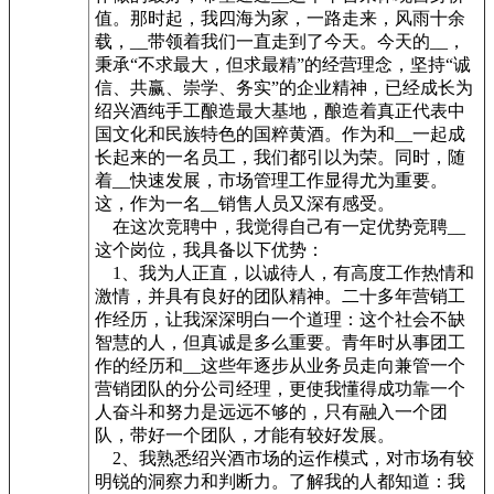
值。那时起，我四海为家，一路走来，风雨十余
载，__带领着我们一直走到了今天。今天的__，
秉承“不求最大，但求最精”的经营理念，坚持“诚
信、共赢、崇学、务实”的企业精神，已经成长为
绍兴酒纯手工酿造最大基地，酿造着真正代表中
国文化和民族特色的国粹黄酒。作为和__一起成
长起来的一名员工，我们都引以为荣。同时，随
着__快速发展，市场管理工作显得尤为重要。
这，作为一名__销售人员又深有感受。
在这次竞聘中，我觉得自己有一定优势竞聘__
这个岗位，我具备以下优势：
1、我为人正直，以诚待人，有高度工作热情和
激情，并具有良好的团队精神。二十多年营销工
作经历，让我深深明白一个道理：这个社会不缺
智慧的人，但真诚是多么重要。青年时从事团工
作的经历和__这些年逐步从业务员走向兼管一个
营销团队的分公司经理，更使我懂得成功靠一个
人奋斗和努力是远远不够的，只有融入一个团
队，带好一个团队，才能有较好发展。
2、我熟悉绍兴酒市场的运作模式，对市场有较
明锐的洞察力和判断力。了解我的人都知道：我