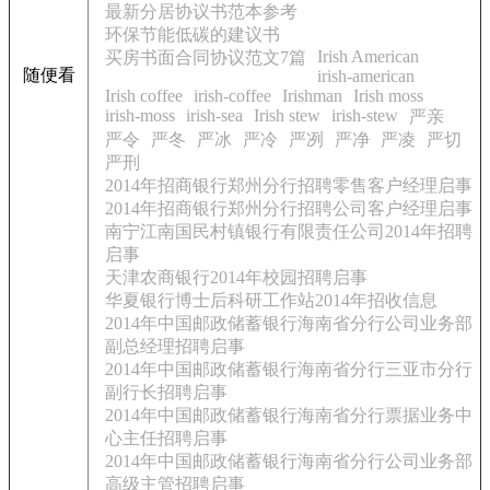
最新分居协议书范本参考
环保节能低碳的建议书
Irish American
买房书面合同协议范文7篇
随便看
irish-american
Irish coffee
irish-coffee
Irishman
Irish moss
irish-moss
irish-sea
Irish stew
irish-stew
严亲
严令
严冬
严冰
严冷
严冽
严净
严凌
严切
严刑
2014年招商银行郑州分行招聘零售客户经理启事
2014年招商银行郑州分行招聘公司客户经理启事
南宁江南国民村镇银行有限责任公司2014年招聘
启事
天津农商银行2014年校园招聘启事
华夏银行博士后科研工作站2014年招收信息
2014年中国邮政储蓄银行海南省分行公司业务部
副总经理招聘启事
2014年中国邮政储蓄银行海南省分行三亚市分行
副行长招聘启事
2014年中国邮政储蓄银行海南省分行票据业务中
心主任招聘启事
2014年中国邮政储蓄银行海南省分行公司业务部
高级主管招聘启事