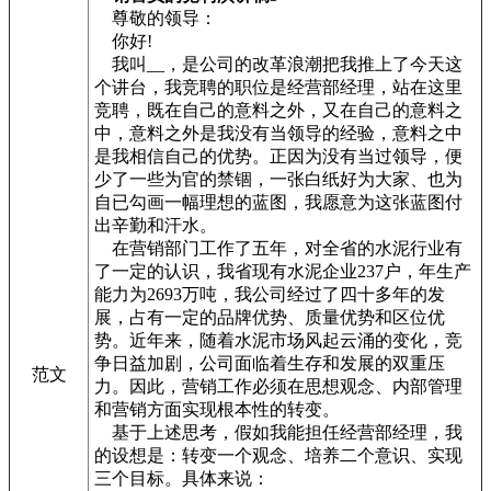
尊敬的领导：
你好!
我叫__，是公司的改革浪潮把我推上了今天这
个讲台，我竞聘的职位是经营部经理，站在这里
竞聘，既在自己的意料之外，又在自己的意料之
中，意料之外是我没有当领导的经验，意料之中
是我相信自己的优势。正因为没有当过领导，便
少了一些为官的禁锢，一张白纸好为大家、也为
自已勾画一幅理想的蓝图，我愿意为这张蓝图付
出辛勤和汗水。
在营销部门工作了五年，对全省的水泥行业有
了一定的认识，我省现有水泥企业237户，年生产
能力为2693万吨，我公司经过了四十多年的发
展，占有一定的品牌优势、质量优势和区位优
势。近年来，随着水泥市场风起云涌的变化，竞
争日益加剧，公司面临着生存和发展的双重压
范文
力。因此，营销工作必须在思想观念、内部管理
和营销方面实现根本性的转变。
基于上述思考，假如我能担任经营部经理，我
的设想是：转变一个观念、培养二个意识、实现
三个目标。具体来说：