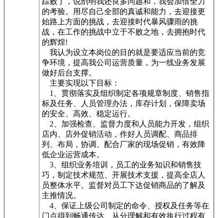
踪败了，说剖明我还良多问题和，我会加倍全力
的考验。用尽自己全部的真诚和能力，去迎接更
始路上方面的挑战，去迎接时代暴风骤雨的挑
战，在工作的挑战中立于不败之地，去拥抱时代
的辉煌!
我认为设立本岗位的目的就是要适应当前的竞
争环境，提高我公司运营质量，为一线业务发展
做好后台支撑。
主要实现以下目标：
1、贯彻落实及组织制定各项规章制度、销售指
标及任务、人员管理办法，库存计划，保障卖场
的安全、高效、稳定运行。
2、加强检查、监督力度和人员能力开发，组织
店内、店外促销活动，作好人员调配、商品排
列、布局，协调、配合厂家的现场促销，有效降
低企业运营成本。
3、组织业务培训，员工的业务知识和销售技
巧，制定技术规范、开展技术支援，提高全店人
员整体水平。监督对员工下达促销商品的了解及
主推情况。
4、保证上级公司制定的命令、授权及任务等在
门点得到畅通传达、从分理解和有效执行过程有