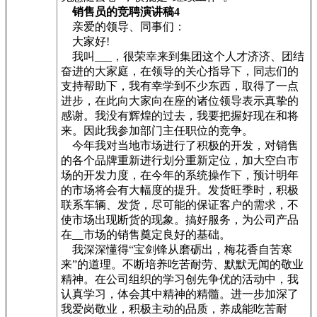
销售员的竞聘演讲稿4
亲爱的领导、同事们：
大家好!
我叫___，很荣幸来到集团这个人才济济、团结
奋进的大家庭，在领导的关心指导下，同志们的
支持帮助下，我有幸学到不少东西，取得了一点
进步，在此向大家向在座的诸位领导表示真挚的
感谢。我没有辉煌的过去，我要把握好现在和将
来。因此我参加部门主任职位的竞争。
今年我对当地市场进行了积极的开发，对销售
的各个品牌重新进行划分重新定位，加大空白市
场的开发力度，在今年的系统操作下，预计明年
的市场将会有大幅度的提升。发货旺季时，积极
联系车辆、发货，尽可能的保证客户的需求，不
使市场出现断货的现象。搞好服务，为公司产品
在__市场的销售奠定良好的基础。
我深深懂得“宝剑锋从磨砺出，梅花香自苦寒
来”的道理。不断培养吃苦耐劳、默默无闻的敬业
精神。在公司组织的学习创先争优的活动中，我
认真学习，体会其中精神的精髓。进一步加深了
我爱岗敬业，积极主动的品质，养成能吃苦耐