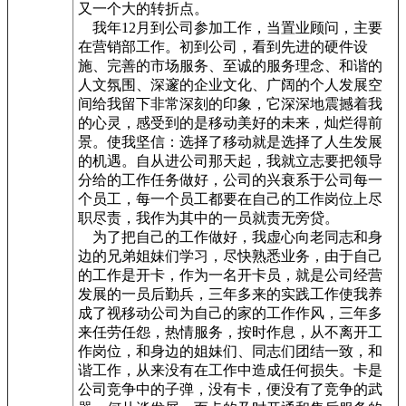
又一个大的转折点。
我年12月到公司参加工作，当置业顾问，主要
在营销部工作。初到公司，看到先进的硬件设
施、完善的市场服务、至诚的服务理念、和谐的
人文氛围、深邃的企业文化、广阔的个人发展空
间给我留下非常深刻的印象，它深深地震撼着我
的心灵，感受到的是移动美好的未来，灿烂得前
景。使我坚信：选择了移动就是选择了人生发展
的机遇。自从进公司那天起，我就立志要把领导
分给的工作任务做好，公司的兴衰系于公司每一
个员工，每一个员工都要在自己的工作岗位上尽
职尽责，我作为其中的一员就责无旁贷。
为了把自己的工作做好，我虚心向老同志和身
边的兄弟姐妹们学习，尽快熟悉业务，由于自己
的工作是开卡，作为一名开卡员，就是公司经营
发展的一员后勤兵，三年多来的实践工作使我养
成了视移动公司为自己的家的工作作风，三年多
来任劳任怨，热情服务，按时作息，从不离开工
作岗位，和身边的姐妹们、同志们团结一致，和
谐工作，从来没有在工作中造成任何损失。卡是
公司竞争中的子弹，没有卡，便没有了竞争的武