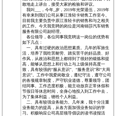
敢地走上讲台，接受大家的检验和评议。
我叫___，今年_岁，2019年光荣退伍，2019年
有幸来到我们公司从事江淮轻卡销售工作至今。
目前我主要负责中原江淮轻卡的销售和与之相关
的工作。今天我竞聘的岗位是河南锦莎汽车销售
服务有限公司副经理。
各位领导，各位同事我竞聘这一岗位的优势有
如下几点：
一、具有过硬的政治思想素质。几年的军旅生
活，培养了我吃苦耐劳、踏实苦干的好品质、好
作风，从政治和思想上都得到了很好的锻炼和提
高，能够从思想上和行动上与上级保持高度一
致，具有较强的“服从意识”、“服务意识”和“大局
意识”。工作中我爱岗敬业，遵纪守法，遵守公司
的各项规章制度，严守职业道德，尊重领导，团
结同事。工作态度积极，能主动放弃正常休假和
节假日等休息时间，全身心地投入到工作中去，
为了集体利益，牺牲个人利益。
二、具有较强业务能力。几年来，我十分注重
业务能力的提高，从各方面加强业务知识的学
习。积极响应公司高层领导倡议的读书读报活