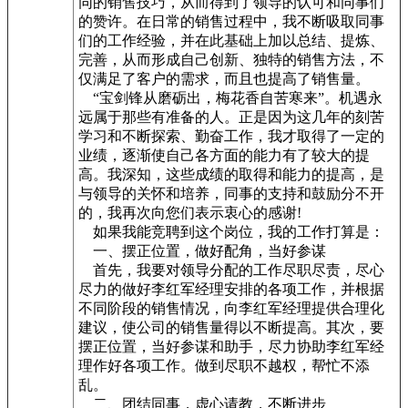
同的销售技巧，从而得到了领导的认可和同事们
的赞许。在日常的销售过程中，我不断吸取同事
们的工作经验，并在此基础上加以总结、提炼、
完善，从而形成自己创新、独特的销售方法，不
仅满足了客户的需求，而且也提高了销售量。
“宝剑锋从磨砺出，梅花香自苦寒来”。机遇永
远属于那些有准备的人。正是因为这几年的刻苦
学习和不断探索、勤奋工作，我才取得了一定的
业绩，逐渐使自己各方面的能力有了较大的提
高。我深知，这些成绩的取得和能力的提高，是
与领导的关怀和培养，同事的支持和鼓励分不开
的，我再次向您们表示衷心的感谢!
如果我能竞聘到这个岗位，我的工作打算是：
一、摆正位置，做好配角，当好参谋
首先，我要对领导分配的工作尽职尽责，尽心
尽力的做好李红军经理安排的各项工作，并根据
不同阶段的销售情况，向李红军经理提供合理化
建议，使公司的销售量得以不断提高。其次，要
摆正位置，当好参谋和助手，尽力协助李红军经
理作好各项工作。做到尽职不越权，帮忙不添
乱。
二、团结同事，虚心请教，不断进步