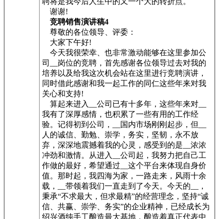
聘将是我今后人生中的又一个大的转折点。
谢谢!
竞聘销售演讲稿4
尊敬的各位领导、评委：
大家下午好!
今天我很荣幸、也非常激动能够在这里参加公
司__岗位的竞聘，首先感谢各位领导过去对我的
培养以及给我这次机会站在这里进行竞聘演讲，
同时借此感谢和我一起工作的同仁这些年来对我
关心和支持!
算起来进入__公司已有十多年，这些年来对__
我有了深厚感情，也积累了一些有用的工作经
验。记得初到公司，__国内市场刚刚起步，但__
人的诚信、勤勉、崇学，务实，坚韧，永不放
弃，深深地震撼着我的心灵，感受到的是__浓浓
冲劲和激情。从进入__公司起，我努力把自己工
作做的最好，希望通过__这个平台来体现自身价
值。那时起，我四海为家，一路走来，风雨十余
载，__带领着我们一直走到了今天。今天的__，
秉承“不求最大，但求最精”的经营理念，坚持“诚
信、共赢、崇学、务实”的企业精神，已经成长为
绍兴酒纯手工酿造最大基地，酿造着真正代表中