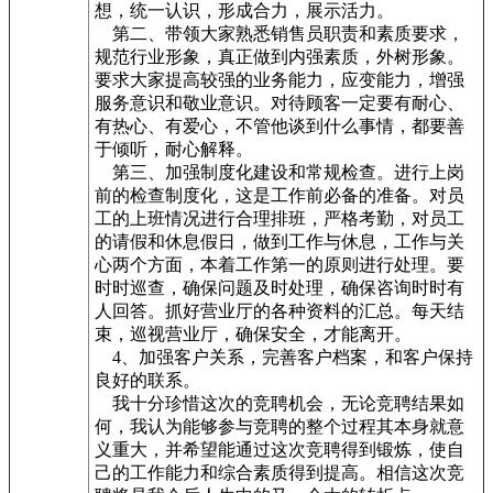
想，统一认识，形成合力，展示活力。
第二、带领大家熟悉销售员职责和素质要求，
规范行业形象，真正做到内强素质，外树形象。
要求大家提高较强的业务能力，应变能力，增强
服务意识和敬业意识。对待顾客一定要有耐心、
有热心、有爱心，不管他谈到什么事情，都要善
于倾听，耐心解释。
第三、加强制度化建设和常规检查。进行上岗
前的检查制度化，这是工作前必备的准备。对员
工的上班情况进行合理排班，严格考勤，对员工
的请假和休息假日，做到工作与休息，工作与关
心两个方面，本着工作第一的原则进行处理。要
时时巡查，确保问题及时处理，确保咨询时时有
人回答。抓好营业厅的各种资料的汇总。每天结
束，巡视营业厅，确保安全，才能离开。
4、加强客户关系，完善客户档案，和客户保持
良好的联系。
我十分珍惜这次的竞聘机会，无论竞聘结果如
何，我认为能够参与竞聘的整个过程其本身就意
义重大，并希望能通过这次竞聘得到锻炼，使自
己的工作能力和综合素质得到提高。相信这次竞