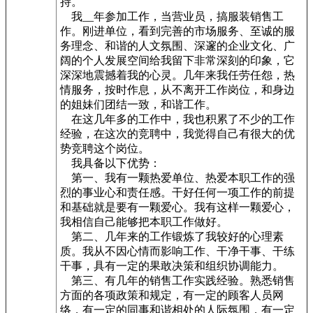
持。
我__年参加工作，当营业员，搞服装销售工
作。刚进单位，看到完善的市场服务、至诚的服
务理念、和谐的人文氛围、深邃的企业文化、广
阔的个人发展空间给我留下非常深刻的印象，它
深深地震撼着我的心灵。几年来我任劳任怨，热
情服务，按时作息，从不离开工作岗位，和身边
的姐妹们团结一致，和谐工作。
在这几年多的工作中，我也积累了不少的工作
经验，在这次的竞聘中，我觉得自己有很大的优
势竞聘这个岗位。
我具备以下优势：
第一、我有一颗热爱单位、热爱本职工作的强
烈的事业心和责任感。干好任何一项工作的前提
和基础就是要有一颗爱心。我有这样一颗爱心，
我相信自己能够把本职工作做好。
第二、几年来的工作锻炼了我较好的心理素
质。我从不因心情而影响工作、干净干事、干练
干事，具有一定的果敢决策和组织协调能力。
第三、有几年的销售工作实践经验。熟悉销售
方面的各项政策和规定，有一定的顾客人员网
络，有一定的同事和谐相处的人际氛围，有一定