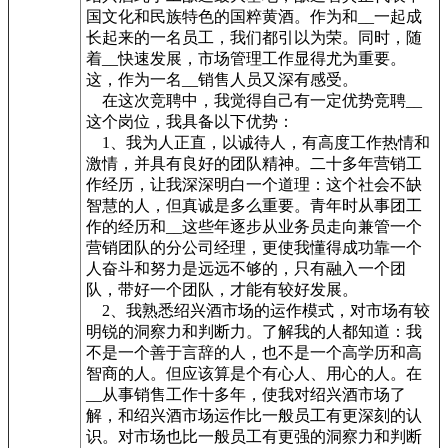
国文化和民族特色的国粹黄酒。作为和__一起成
长起来的一名员工，我们都引以为荣。同时，随
着__快速发展，市场管理工作显得尤为重要。
这，作为一名__销售人员又深有感受。
在这次竞聘中，我觉得自己有一定优势竞聘__
这个岗位，我具备以下优势：
1、我为人正直，以诚待人，有高度工作热情和
激情，并具有良好的团队精神。二十多年营销工
作经历，让我深深明白一个道理：这个社会不缺
智慧的人，但真诚是多么重要。青年时从事团工
作的经历和__这些年逐步从业务员走向兼管一个
营销团队的分公司经理，更使我懂得成功靠一个
人奋斗和努力是远远不够的，只有融入一个团
队，带好一个团队，才能有较好发展。
2、我熟悉绍兴酒市场的运作模式，对市场有较
明锐的洞察力和判断力。了解我的人都知道：我
不是一个善于言辞的人，也不是一个高学历和高
智商的人。但应该算是个有心人、用心的人。在
__从事销售工作十多年，使我对绍兴酒市场了
解，和绍兴酒市场运作比一般员工有更深刻的认
识。对市场也比一般员工有更强的洞察力和判断