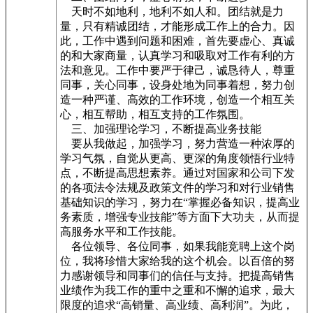
天时不如地利，地利不如人和。团结就是力
量，只有精诚团结，才能形成工作上的合力。因
此，工作中遇到问题和困难，首先要虚心、真诚
的和大家商量，认真学习和吸取对工作有利的方
法和意见。工作中要严于律己，诚恳待人，尊重
同事，关心同事，设身处地为同事着想，努力创
造一种严谨、高效的工作环境，创造一个相互关
心，相互帮助，相互支持的工作氛围。
三、加强理论学习，不断提高业务技能
要从我做起，加强学习，努力营造一种浓厚的
学习气氛，自觉从更高、更深的角度领悟行业特
点，不断提高思想素养。通过对国家和公司下发
的各项法令法规及政策文件的学习和对行业销售
基础知识的学习，努力在“掌握必备知识，提高业
务素质，增强专业技能”等方面下大功夫，从而提
高服务水平和工作技能。
各位领导、各位同事，如果我能竞聘上这个岗
位，我将珍惜大家给我的这个机会。以百倍的努
力感谢领导和同事们的信任与支持。把提高销售
业绩作为我工作的重中之重和不懈的追求，最大
限度的追求“高销量、高业绩、高利润”。为此，