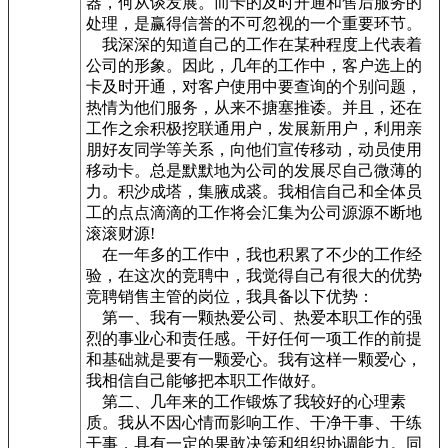
器，何从谈发展。而卡的及时开通和售后服务的
处理，是赢得信誉的不可忽视的一个重要环节。
我深深的知道自己的工作在某种程度上代表着
公司的形象。因此，几年的工作中，客户选上的
卡及时开通，对客户使用中要查询的个别问题，
热情为他们服务，从来不搪塞推诿。并且，还在
工作之余积极挖联通用户，发展新用户，利用亲
朋好友同学等关系，向他们宣传移动，动员使用
移动卡。总是默默地为公司的发展尽自己微薄的
力。积沙成塔，集腋成裘。我相信自己和全体员
工的点点滴滴的工作将会汇集为公司源源不断地
滚滚财源!
在一年多的工作中，我也积累了不少的工作经
验，在这次的竞聘中，我觉得自己有很大的优势
竞聘销售主管的岗位，我具备以下优势：
第一、我有一颗热爱公司、热爱本职工作的强
烈的事业心和责任感。干好任何一项工作的前提
和基础就是要有一颗爱心。我有这样一颗爱心，
我相信自己能够把本职工作做好。
第二、几年来的工作锻炼了我较好的心理素
质。我从不因心情而影响工作、干净干事、干练
干事，具有一定的果敢决策和组织协调能力。同