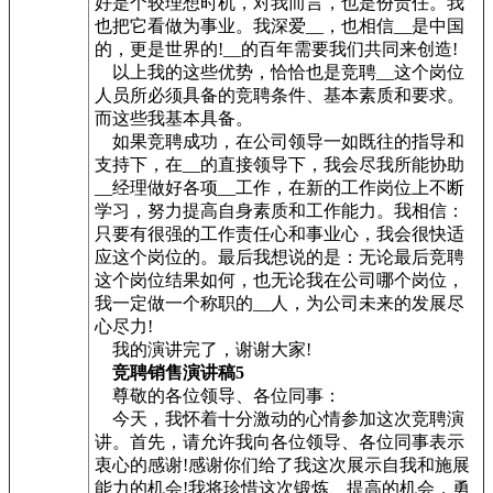
好是个较理想时机，对我而言，也是份责任。我
也把它看做为事业。我深爱__，也相信__是中国
的，更是世界的!__的百年需要我们共同来创造!
以上我的这些优势，恰恰也是竞聘__这个岗位
人员所必须具备的竞聘条件、基本素质和要求。
而这些我基本具备。
如果竞聘成功，在公司领导一如既往的指导和
支持下，在__的直接领导下，我会尽我所能协助
__经理做好各项__工作，在新的工作岗位上不断
学习，努力提高自身素质和工作能力。我相信：
只要有很强的工作责任心和事业心，我会很快适
应这个岗位的。最后我想说的是：无论最后竞聘
这个岗位结果如何，也无论我在公司哪个岗位，
我一定做一个称职的__人，为公司未来的发展尽
心尽力!
我的演讲完了，谢谢大家!
竞聘销售演讲稿5
尊敬的各位领导、各位同事：
今天，我怀着十分激动的心情参加这次竞聘演
讲。首先，请允许我向各位领导、各位同事表示
衷心的感谢!感谢你们给了我这次展示自我和施展
能力的机会!我将珍惜这次锻炼、提高的机会，勇