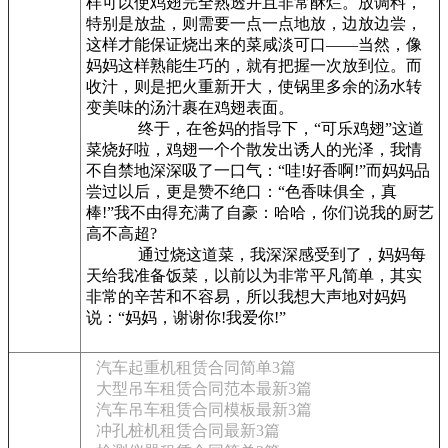
样可以使鸡翅完全熟透并且非常酥烂。放调料，
特别是放盐，则需要一点一点地放，边放边尝，
这样才能保证烧出来的菜咸淡可口——当然，像
妈妈这样熟能生巧的，就有把握一次放到位。而
收汁，则是把火重新开大，使锅里多余的汤水转
变美味的汤汁裹在鸡翅表面。
终于，在爸妈的指导下，“可乐鸡翅”这道
菜烧好啦，鸡翅一个个散发出诱人的光泽，我情
不自禁地深深吸了一口气：“哇!好香啊!”而妈妈品
尝过以后，更是赞不绝口：“色香味俱全，真
棒!”我不由得充满了自豪：哈哈，你们说我的厨艺
高不高超?
通过烧这道菜，我深深感受到了，妈妈每
天给我准备饭菜，以前以为非常平凡简单，其实
非常的辛苦和不容易，所以我想大声地对妈妈
说：“妈妈，谢谢你!我爱你!”
汽车起重机租赁合同简单3篇
大型吊车租赁合同范本最新3篇
汽车吊车租赁合同模板最新3篇
冲孔桩机租赁合同最新3篇