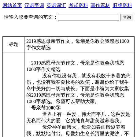
网站首页
汉语字词
英语词汇
考试资料
写作素材
旧版资料
请输入您要查询的范文：
2019感恩母亲节作文，母亲是你教会我感恩1000
标题
字作文精选
2019感恩母亲节作文，母亲是你教会我感恩
1000字作文精选
没有你就没有我，就没有我数十寒暑的悲
伤，也没有我春夏秋冬的欢笑，谢谢你给了我生
命中美好的一切与成长。下面是小编为大家收集
的2019感恩母亲节作文，母亲是你教会我感恩
1000字精选。希望可以帮助大家。
母亲节1000字
世界上有一种爱，伟大而平凡，这种爱是
无私而伟大的爱，它的纯真与甜美滋养着我。
母爱神圣而博大，母爱如春雨般滋养着
我，默默地付出。母爱如生命长河里的泥沙，不