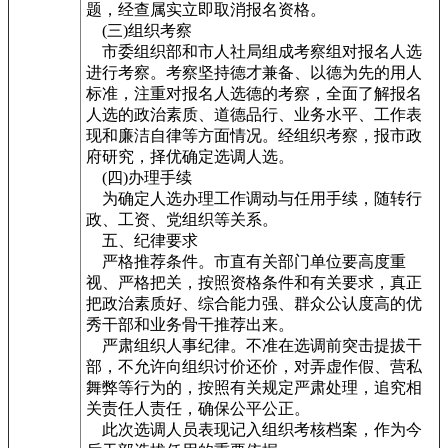
题，经查属实立即取消报名资格。
(三)组织考察
市委组织部和市人社局组成考察组对报名人选
进行考察。考察坚持德才兼备、以德为先的用人
标准，注重对报名人选德的考察，全面了解报名
人选的政治素质、道德品行、业务水平、工作表
现和廉洁自律等方面情况。经组织考察，报市政
府研究，择优确定选调人选。
(四)办理手续
为确定人选办理工作调动与任用手续，随转行
政、工资、党组织等关系。
五、纪律要求
严格推荐条件。市直有关部门单位要高度重
视、严格把关，按照资格条件和有关要求，真正
把政治素质好、综合能力强、群众公认度高的优
秀干部和业务骨干推荐出来。
严肃组织人事纪律。不准在选调前突击提拔干
部，不允许向组织讨价还价，对弄虚作假、营私
舞弊等行为的，按照有关规定严肃处理，追究相
关责任人责任，确保公平公正。
此次选调人员表现记入组织考核档案，作为今