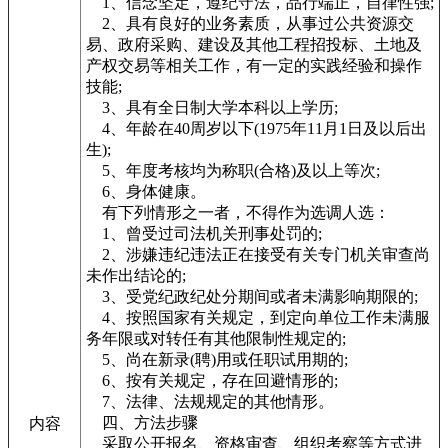
1、信念坚定，遵纪守法，品行端正，自律性强;
2、具有良好的业务素质，从事过公共资源交
易、政府采购、建设及其他工程招投标、土地及
产权交易等相关工作，有一定的实践经验和操作
技能;
3、具有全日制大学本科以上学历;
4、年龄在40周岁以下(1975年11月1日及以后出
生);
5、年度考核均为称职(合格)及以上等次;
6、身体健康。
有下列情形之一者，不得作为选调人选：
1、曾受过司法机关刑事处罚的;
2、涉嫌违纪违法正在接受有关专门机关审查尚
未作出结论的;
3、受党纪政纪处分期间或者未满影响期限的;
4、按照国家有关规定，到定向单位工作未满服
务年限或对转任有其他限制性规定的;
5、尚在新录(聘)用或任职试用期的;
6、按有关规定，存在回避情形的;
7、法律、法规规定的其他情形。
四、方法步骤
内容
采取公开报名、资格审查、组织考察等方式进