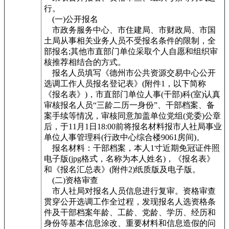
行。
(一)公开报名
市政务服务中心、市住建局、市财政局、市国
土局从事相关业务人员不受报名条件的限制，全
部报名;其他市直部门单位采取个人自愿和组织审
核推荐相结合的方式。
报名人员填写《德州市公共资源交易中心公开
选调工作人员报名登记表》(附件1，以下简称
《报名表》)，市直部门单位人事(干部)科(室)认真
审核报名人员“三龄二历一身份”、干部档案、备
案手续等情况，审核同意加盖单位党组(党委)公章
后，于11月1日18:00前将报名材料报市人社局事业
单位人事管理科(行政中心综合楼9061房间)。
报名材料：干部档案，本人1寸近期免冠证件照
电子版(jpg格式，名称为本人姓名)，《报名表》
和《报名汇总表》(附件2)纸质版及电子版。
(二)资格审查
市人社局对报名人员信息进行复审。资格审查
贯穿公开选调工作全过程，发现报名人选资格条
件及干部档案年龄、工龄、党龄、学历、经历和
身份等基本信息涂改、重要材料和信息造假的问