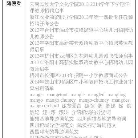
随便看
云南民族大学文化学院2013-2014学年下学期任
课教师招聘启事
浙江农业商贸职业学院2013年第十四批专任教师
招聘开考公告
2013年台州市温岭市横峰街道中心幼儿园招聘幼
儿教师公告
2013年洛阳市高新实验双语幼教中心招聘英语教
师启事
2013年杭州市西湖区莲花港幼儿园诚聘教师启事
2013年洛阳市高新实验双语幼教中心招聘幼儿园
教师启事
梧州市长洲区2013年招聘中小学教师面试公告
2014年佛山市顺德区中小学教师招聘工作业务审
查材料清单
manger
mangetout
mangle
mangled
mangling
mango
mango chutney
mango-chutney
mangoes
mango orchard
嫌贫爱富
嫌隙
嫏
嫏嬛
嫒
嫔
嫔妃
嫕
嫖
嫖妓
介绍稻城的导游词
熊猫基地导游词范文
四川熊猫基地的导游词
四川稻城导游词范文
武侯祠导游词范文
西昌邛海的导游词范文