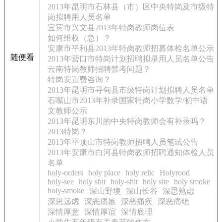
2013年昆明市石林县（市）区中央特岗及市级特
岗拟聘用人员名单
宜宾市兴文县2013年特岗教师岗位表
如何维权（急）？
安康市平利县2013年特岗教师招募体检名单公示
随便看
2013年营口市特岗计划招聘拟录用人员名单公告
云南特岗教师招聘禁考问题？
特岗安置费咨询？
2013年昆明市寻甸县市级特岗计划拟聘人员名单
石嘴山市2013年补录国家特岗小学数学/初中语
文教师公示
2013年昆明东川的中央特岗教师会有补录吗？
2013特岗？
2013年平顶山市特岗教师招聘人员笔试公告
2013年安康市白河县特岗教师招聘通知体检人员
名单
holy-orders
holy place
holy relic
Holyrood
holy-see
holy shit
holy-shit
holy site
holy smoke
holy-smoke
深山野墺
深山长谷
深思熟虑
深思远虑
深恶痛嫉
深恶痛疾
深恶痛绝
深情厚意
深情厚谊
深情底理