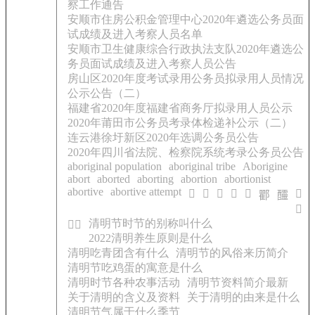
察工作通告
安顺市住房公积金管理中心2020年遴选公务员面
试成绩及进入考察人员名单
安顺市卫生健康综合行政执法支队2020年遴选公
务员面试成绩及进入考察人员公告
房山区2020年度考试录用公务员拟录用人员情况
公示公告（二）
福建省2020年度福建省商务厅拟录用人员公示
2020年莆田市公务员考录体检递补公示（二）
连云港徐圩新区2020年选调公务员公告
2020年四川省法院、检察院系统考录公务员公告
aboriginal population
aboriginal tribe
Aborigine
abort
aborted
aborting
abortion
abortionist
abortive
abortive attempt
𨎪
𨓈
𨔹
𨙻
𨚗
𨱕
𨟠
𨤍
𩃎
清明节时节的别称叫什么
𩃎霈
2022清明养生原则是什么
清明吃青团含有什么
清明节的风俗来历简介
清明节吃鸡蛋的寓意是什么
清明时节各种农事活动
清明节资料简介最新
关于清明的含义及资料
关于清明的由来是什么
清明节气属于什么季节