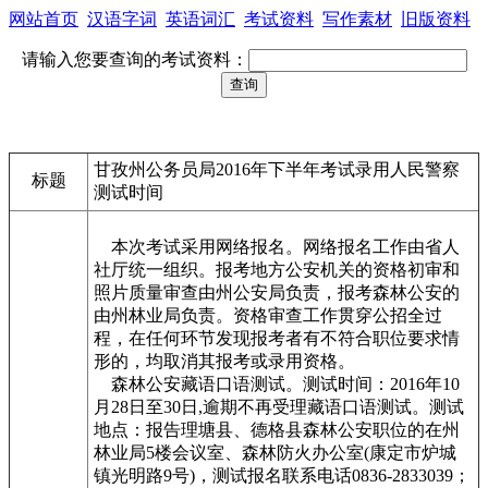
网站首页
汉语字词
英语词汇
考试资料
写作素材
旧版资料
请输入您要查询的考试资料：
甘孜州公务员局2016年下半年考试录用人民警察
标题
测试时间
本次考试采用网络报名。网络报名工作由省人
社厅统一组织。报考地方公安机关的资格初审和
照片质量审查由州公安局负责，报考森林公安的
由州林业局负责。资格审查工作贯穿公招全过
程，在任何环节发现报考者有不符合职位要求情
形的，均取消其报考或录用资格。
森林公安藏语口语测试。测试时间：2016年10
月28日至30日,逾期不再受理藏语口语测试。测试
地点：报告理塘县、德格县森林公安职位的在州
林业局5楼会议室、森林防火办公室(康定市炉城
镇光明路9号)，测试报名联系电话0836-2833039；