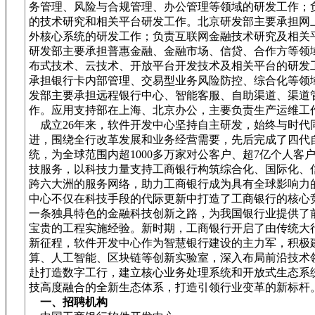
务管理、风险与合规管理、办公管理等领域的研发工作；
的技术研究和相关平台研发工作。北京研发部主要承担网
外核心系统的研发工作；负责互联网金融技术研究及相关
研发部主要承担普惠金融、金融市场、信贷、合作方等领
布式技术、云技术、开放平台开发技术及相关平台的研发
承担银行卡内部管理、交易型业务风险防控、综合化等领
发部主要承担远程银行中心、智能客服、自助渠道、渠道
作。应用支持部在上海、北京办公，主要负责生产运维工
成立26年来，软件开发中心坚持自主研发，始终与时代
进，围绕全行改革发展和业务经营需要，先后完成了四代
统，为全球范围内超1000多万家对公客户、超7亿个人客户
技服务，以科技力量支持工商银行构筑综合化、国际化、
跨六大洲的服务网络，助力工商银行成为具有全球影响力
中心不仅在科技手段的代际更新中打造了工商银行的核心
一条独具特色的金融科技创新之路，为我国银行业提供了
宝贵的工程实施经验。新时期，工商银行开启了由传统大
新征程，软件开发中心作为智慧银行建设的主力军，积极
算、人工智能、区块链等创新实验室，深入布局前沿技术
赴打造数字工行，建立核心业务处理系统和开放式生态系
技高度融合的全新生态体系，打造引领行业变革的新标杆
一、招聘机构