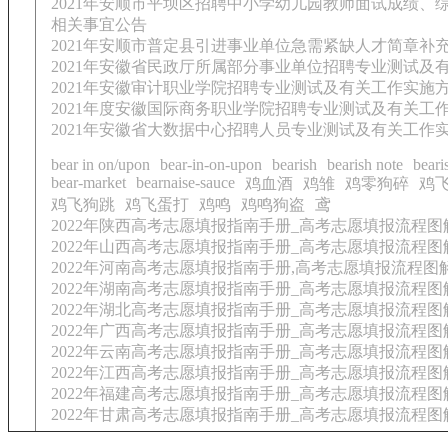
2021年安顺市平坝区招聘中小学幼儿园教师面试成绩、
相关事宜公告
2021年安顺市普定县引进事业单位急需紧缺人才简章补
2021年安徽省民政厅所属部分事业单位招聘专业测试及
2021年安徽审计职业学院招聘专业测试及有关工作实施
2021年度安徽国际商务职业学院招聘专业测试及有关工
2021年安徽省大数据中心招聘人员专业测试及有关工作
bear in on/upon
bear-in-on-upon
bearish
bearish note
beari
bear-market
bearnaise-sauce
鸡血酒
鸡雏
鸡零狗碎
鸡
鸡飞狗跳
鸡飞蛋打
鸡鸣
鸡鸣狗盗
鸢
2022年陕西高考志愿填报指南手册_高考志愿填报流程图
2022年山西高考志愿填报指南手册_高考志愿填报流程图
2022年河南高考志愿填报指南手册,高考志愿填报流程图
2022年湖南高考志愿填报指南手册_高考志愿填报流程图
2022年湖北高考志愿填报指南手册_高考志愿填报流程图
2022年广西高考志愿填报指南手册_高考志愿填报流程图
2022年云南高考志愿填报指南手册_高考志愿填报流程图
2022年江西高考志愿填报指南手册_高考志愿填报流程图
2022年福建高考志愿填报指南手册_高考志愿填报流程图
2022年甘肃高考志愿填报指南手册_高考志愿填报流程图