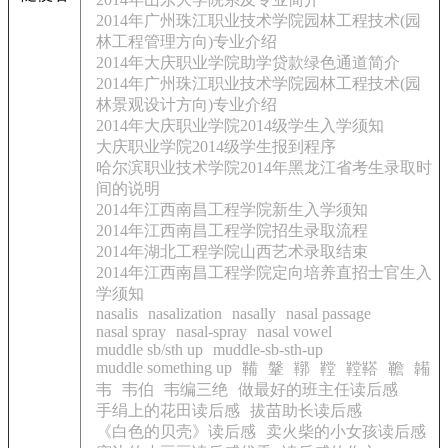
2014年广州珠江职业技术学院园林工程技术(园
林工程管理方向)专业介绍
2014年大庆职业学院助学贷款绿色通道简介
2014年广州珠江职业技术学院园林工程技术(园
林景观设计方向)专业介绍
2014年大庆职业学院2014级学生入学须知
大庆职业学院2014级学生报到程序
哈尔滨职业技术学院2014年黑龙江省考生录取时
间的说明
2014年江西南昌工程学院新生入学须知
2014年江西南昌工程学院招生录取流程
2014年湖北工程学院山西艺术录取结束
2014年江西南昌工程学院定向培养直招士官生入
学须知
nasalis
nasalization
nasally
nasal passage
nasal spray
nasal-spray
nasal vowel
muddle sb/sth up
muddle-sb-sth-up
muddle something up
鞴
鞶
鞹
鞺
鞺鞳
韂
韛
韦
韦伯
韦编三绝
做最好的班主任读后感
手绢上的花田读后感
拔苗助长读后感
《白色的贝壳》读后感
卖火柴的小女孩读后感