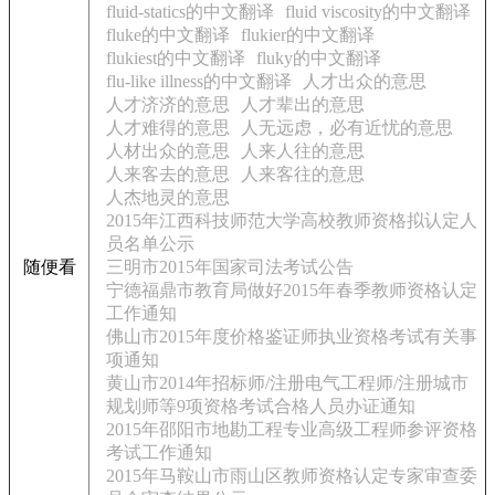
fluid-statics的中文翻译
fluid viscosity的中文翻译
fluke的中文翻译
flukier的中文翻译
flukiest的中文翻译
fluky的中文翻译
flu-like illness的中文翻译
人才出众的意思
人才济济的意思
人才辈出的意思
人才难得的意思
人无远虑，必有近忧的意思
人材出众的意思
人来人往的意思
人来客去的意思
人来客往的意思
人杰地灵的意思
2015年江西科技师范大学高校教师资格拟认定人
员名单公示
随便看
三明市2015年国家司法考试公告
宁德福鼎市教育局做好2015年春季教师资格认定
工作通知
佛山市2015年度价格鉴证师执业资格考试有关事
项通知
黄山市2014年招标师/注册电气工程师/注册城市
规划师等9项资格考试合格人员办证通知
2015年邵阳市地勘工程专业高级工程师参评资格
考试工作通知
2015年马鞍山市雨山区教师资格认定专家审查委