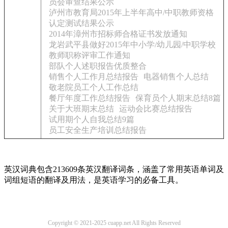
员会审查结果公示
泸州市教育局2015年上半年高中/中职教师资格
认定测试结果公示
2014年漳州市招标师合格证书发放通知
龙岩武平县做好2015年中小学/幼儿园/中职学校
教师职称评审工作通知
部队个人述职报告优质整合
销售个人工作月总结报告
电器销售个人总结
敬老院员工个人工作总结
餐厅年度工作总结报告
保育员个人期末总结8篇
关于大班期末总结
运动会比赛总结报告
试用期个人自我总结9篇
员工安全生产培训总结报告
英汉词典包含213609条英汉翻译词条，涵盖了常用英语单词及
词组短语的翻译及用法，是英语学习的必备工具。
Copyright © 2021-2025 cuapp.net All Rights Reserved