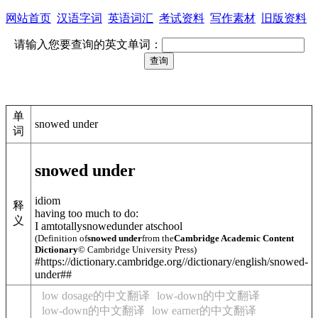
网站首页
汉语字词
英语词汇
考试资料
写作素材
旧版资料
请输入您要查询的英文单词：
单
snowed under
词
snowed under
idiom
释
having too much to do:
义
I amtotallysnowedunder atschool
(Definition of
snowed under
from the
Cambridge Academic Content
Dictionary
© Cambridge University Press)
#https://dictionary.cambridge.org//dictionary/english/snowed-
under##
low dosage的中文翻译
low-down的中文翻译
low-down的中文翻译
low earner的中文翻译