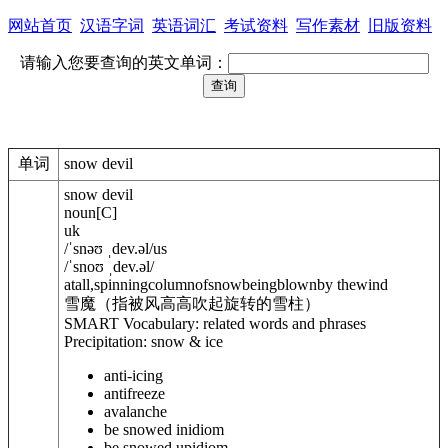
网站首页
汉语字词
英语词汇
考试资料
写作素材
旧版资料
请输入您要查询的英文单词：
单词
snow devil
snow devil
noun
[
C
]
uk
/
ˈsnəʊ ˌdev.
ə
l
/
us
/
ˈsnoʊ ˌdev.
ə
l
/
atall,spinningcolumnofsnowbeingblownby thewind
雪魔（指被风高高吹起旋转的雪柱）
SMART Vocabulary: related words and phrases
Precipitation: snow & ice
anti-icing
antifreeze
avalanche
be snowed in
idiom
be snowed up
idiom