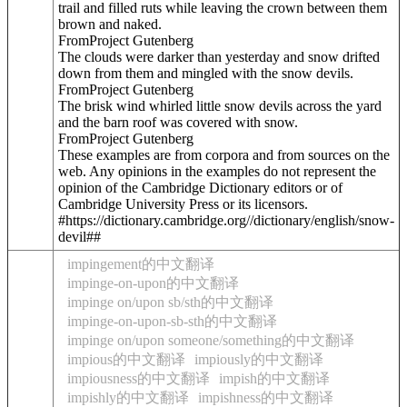
trail and filled ruts while leaving the crown between them
brown and naked.
FromProject Gutenberg
The clouds were darker than yesterday and snow drifted
down from them and mingled with the snow devils.
FromProject Gutenberg
The brisk wind whirled little snow devils across the yard
and the barn roof was covered with snow.
FromProject Gutenberg
These examples are from corpora and from sources on the
web. Any opinions in the examples do not represent the
opinion of the Cambridge Dictionary editors or of
Cambridge University Press or its licensors.
#https://dictionary.cambridge.org//dictionary/english/snow-
devil##
impingement的中文翻译
impinge-on-upon的中文翻译
impinge on/upon sb/sth的中文翻译
impinge-on-upon-sb-sth的中文翻译
impinge on/upon someone/something的中文翻译
impious的中文翻译
impiously的中文翻译
impiousness的中文翻译
impish的中文翻译
impishly的中文翻译
impishness的中文翻译