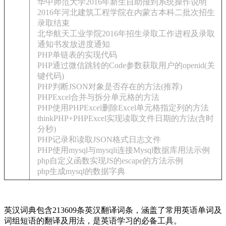
华中师范大学2016年新生自助报到系统操作说明
2016年河北建筑工程学院在内蒙古本科二批次招生
录取结束
北华航天工业学院2016年招生录取工作进程及录取
通知书发放进度通知
PHP单链表的实现代码
PHP通过微信跳转的Code参数获取用户的openid(关
键代码)
PHP判断JSON对象是否存在的方法(推荐)
PHPExcel合并与拆分单元格的方法
PHP使用PHPExcel删除Excel单元格指定列的方法
thinkPHP+PHPExcel实现读取文件日期的方法(含时
分秒)
PHP记录和读取JSON格式日志文件
PHP使用mysql与mysqli连接Mysql数据库用法示例
php自定义函数实现JS的escape的方法示例
php生成mysql的数据字典
英汉词典包含213609条英汉翻译词条，涵盖了常用英语单词及
词组短语的翻译及用法，是英语学习的必备工具。