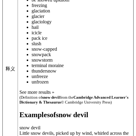
freezing
glaciation
glacier
glaciology
hail
icicle
pack ice
slush
snow-capped
snowpack
snowstorm
terminal moraine
释义
thundersnow
unfreeze
unfrozen
See more results »
(Definition of
snow devil
from the
Cambridge Advanced Learner's
Dictionary & Thesaurus
© Cambridge University Press)
Examples
of
snow devil
snow devil
Little snow devils, picked up by wind, whirled across the