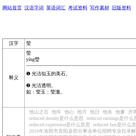
网站首页
汉语字词
英语词汇
考试资料
写作素材
旧版资料
汉字
莹
莹
yíng
瑩
❶ 光洁似玉的美石。
释义
❷ 光洁透明。
如：莹玉；莹澈。
他山之石
他年
他心
他方
他日
他杀
他爹
开
reduced density是什么意思
reduced earnings是什
reduced expression是什么意思
reduced fare是什么
2016年洛阳市宜阳县部分事业单位招聘专业目录