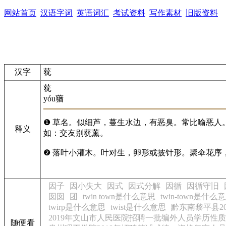
网站首页
汉语字词
英语词汇
考试资料
写作素材
旧版资料
汉字
莸
莸
yóu
蕕
❶ 草名。似细芦，蔓生水边，有恶臭。常比喻恶人
释义
如：交友别莸薰。
❷ 落叶小灌木。叶对生，卵形或披针形。聚伞花序
因子
因小失大
因式
因式分解
因循
因循守旧
囡囡
团
twin town是什么意思
twin-town是什么
twirp是什么意思
twist是什么意思
黔东南黎平县2
2019年文山市人民医院招聘一批编外人员学历性
随便看