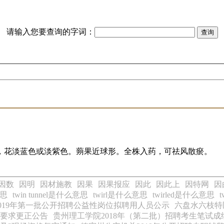
请输入您要查询的字词：
。
，花淡蓝色或淡紫色。蒴果近球形。全株入药，可祛风散瘀。
因数
因明
因材施教
因果
因果报应
因此
因此上
因特网
因
意思
twin tunnel是什么意思
twirl是什么意思
twirled是什么意思
019年第一批公开招聘公益性岗位拟聘用人员公示
六盘水六枝特
质要求更正公告
贵州理工学院2018年（第二批）招聘考生笔试