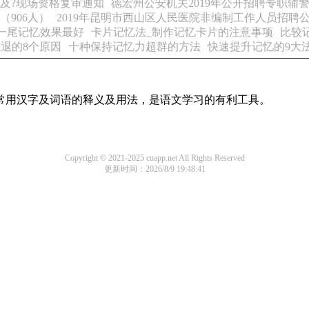
员及?现场资格复审通知
德宏州公安机关2019年公开招聘专职辅
（906人）
2019年昆明市西山区人民医院非编制工作人员招聘
一尾记忆效果最好
卡片记忆法_制作记忆卡片的注意事项
比较
退的8个原因
十种保持记忆力超群的方法
快速提升记忆的9大
部常用汉字及词语的释义及用法，是语文学习的有利工具。
Copyright © 2021-2025 cuapp.net All Rights Reserved
更新时间：2026/8/9 19:48:41