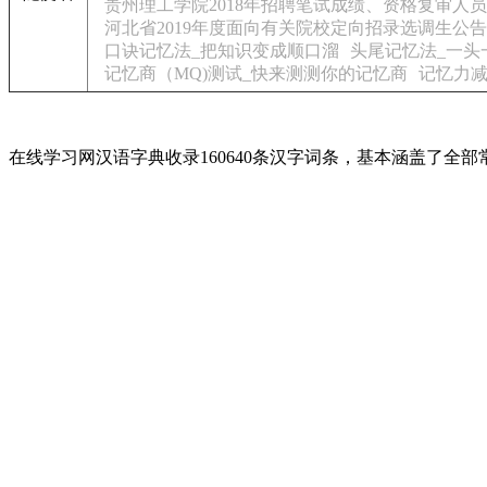
贵州理工学院2018年招聘笔试成绩、资格复审人
河北省2019年度面向有关院校定向招录选调生公告
口诀记忆法_把知识变成顺口溜
头尾记忆法_一头
记忆商（MQ)测试_快来测测你的记忆商
记忆力减
在线学习网汉语字典收录160640条汉字词条，基本涵盖了全