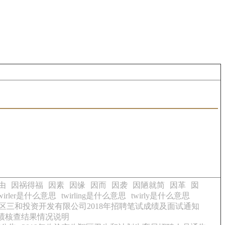
由
因祸得福
因素
因缘
因而
因袭
因陋就简
因革
囡
twirler是什么意思
twirling是什么意思
twirly是什么意思
区三和投资开发有限公司2018年招聘笔试成绩及面试通知
成绩核查结果情况说明