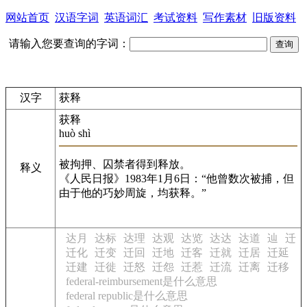
网站首页
汉语字词
英语词汇
考试资料
写作素材
旧版资料
请输入您要查询的字词：
汉字
获释
获释
huò shì
被拘押、囚禁者得到释放。
释义
《人民日报》1983年1月6日：“他曾数次被捕，但
由于他的巧妙周旋，均获释。”
达月
达标
达理
达观
达览
达达
达道
辿
迁
迁化
迁变
迁回
迁地
迁客
迁就
迁居
迁延
迁建
迁徙
迁怒
迁怨
迁惹
迁流
迁离
迁移
federal-reimbursement是什么意思
federal republic是什么意思