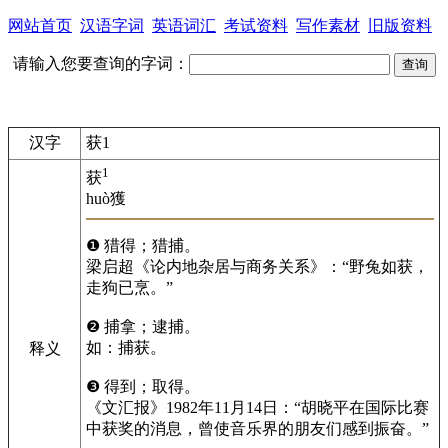
网站首页
汉语字词
英语词汇
考试资料
写作素材
旧版资料
请输入您要查询的字词：
汉字
获1
1
获
huò
獲
❶ 猎得；猎捕。
梁启超《论内地杂居与商务关系》：“野兔如获，
走狗已烹。”
❷ 捕拿；逮捕。
如：捕获。
释义
❸ 得到；取得。
《文汇报》1982年11月14日：“胡晓平在国际比赛
中获奖的消息，曾使音乐界的朋友们感到振奋。”