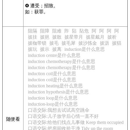
❹ 遭受；招致。
如：获罪。
阻隔
阻障
阻难
阼
阽
阽危
阿
阿
阿
阿
披挂
披挹
披散
披星带月
披星戴月
披析
披枷带锁
披毛
披毛犀
披沙拣金
披沥
披猖
披玩
披示
披离
induction是什么意思
induction centre是什么意思
induction chemotherapy是什么意思
induction chemotherapy是什么意思
induction coil是什么意思
induction coil是什么意思
induction heating是什么意思
induction hypothesis是什么意思
induction loop是什么意思
induction-loop是什么意思
口语交际:我想去试试高空跳伞
口语交际:儿子放学后心情一直不好
随便看
口语交际:给他们找点儿事做 Keep them occupied
口语交际:把房间收拾干净 Tidy up the room