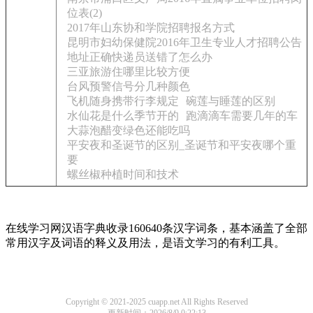
位表(2)
2017年山东协和学院招聘报名方式
昆明市妇幼保健院2016年卫生专业人才招聘公告
地址正确快递员送错了怎么办
三亚旅游住哪里比较方便
台风预警信号分几种颜色
飞机随身携带行李规定
碗莲与睡莲的区别
水仙花是什么季节开的
跑滴滴车需要几年的车
大蒜泡醋变绿色还能吃吗
平安夜和圣诞节的区别_圣诞节和平安夜哪个重
要
螺丝椒种植时间和技术
在线学习网汉语字典收录160640条汉字词条，基本涵盖了全部
常用汉字及词语的释义及用法，是语文学习的有利工具。
Copyright © 2021-2025 cuapp.net All Rights Reserved