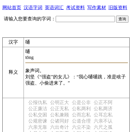
网站首页
汉语字词
英语词汇
考试资料
写作素材
旧版资料
请输入您要查询的字词：
汉字
嗵
嗵
tōng
象声词。
释义
刘坚《“强盗”的女儿》：“我心嗵嗵跳，准是啥子
强盗、小偷进来了。”
公报仇私
公明正大
公是公非
公正不阿
公正廉洁
公正无私
公私两利
公私两济
公私交困
公私兼顾
公而忘私
公耳忘私
公规密谏
公诸同好
公道合理
六亲不认
六亲无靠
六出奇计
六尘不染
六尺之孤