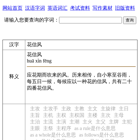
网站首页
汉语字词
英语词汇
考试资料
写作素材
旧版资料
请输入您要查询的字词：
汉字
花信风
花信风
huā xìn fēng
应花期而吹来的风。历来相传，自小寒至谷雨，
释义
每五日一候，每候应以一种花的信风，共有二十
四番花信风。
主攻
主攻手
主政
主教
主文
主旋律
主日
主旨
主机
主权
主权国
主楼
主次
主母
主治
主流
主演
主潮
主火
主父
主牌
主犯
主眼
主祭
主程序
as a rule是什么意思
as a whole是什么意思
as follows是什么意思