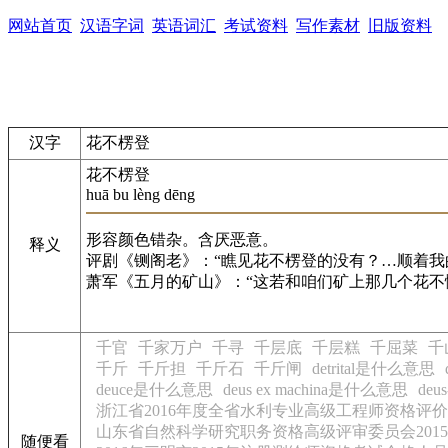
网站首页
汉语字词
英语词汇
考试资料
写作素材
旧版资料
汉字
花不楞登
花不楞登
huā bu lèng dēng
形容颜色错杂。含厌恶意。
释义
评剧《铡阁老》：“瞧见花不楞登的没有？…顺着我的
萧军《五月的矿山》：“这若和咱们矿上那几个花不
千官
千家万户
千寻
千层底
千层糕
千屈菜
千
千斤
千斤担
千斤石
千斤闸
detrital是什么意思
deuce是什么意思
deus ex machina是什么意思
deu
浙江省2016年度全省水利专业高级工程师资格评
山东省自然科学研究职务资格高级评审委员会201
随便看