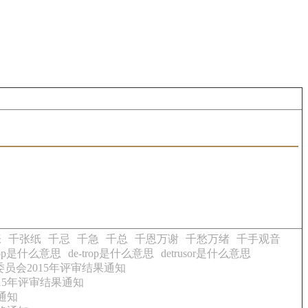
张
千张纸
千忌
千急
千总
千恩万谢
千愁万绪
千手观音
trop是什么意思
de-trop是什么意思
detrusor是什么意思
员会2015年评审结果通知
15年评审结果通知
通知