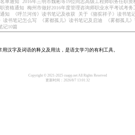
员名单通知
2016年三明市魏彬等19位同志高级工程师职务任职资
任职资格通知
梅州市做好2016年度管理咨询师职业水平考试考务
项通知
《呼兰河传》读书笔记及收获
关于《骆驼祥子》读书笔记5
》读书笔记怎么写
《雾都孤儿》读书笔记及启迪
《雾都孤儿》
笔记10篇
部常用汉字及词语的释义及用法，是语文学习的有利工具。
Copyright © 2021-2025 cuapp.net All Rights Reserved
更新时间：2026/8/7 13:01:32