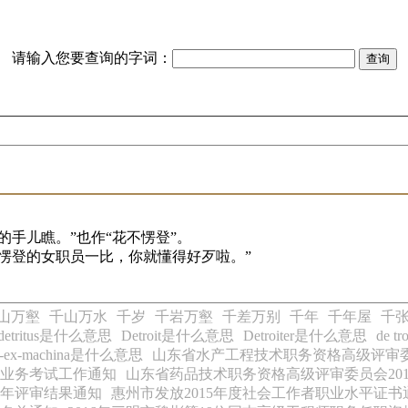
请输入您要查询的字词：
手儿瞧。”也作“花不愣登”。
愣登的女职员一比，你就懂得好歹啦。”
山万壑
千山万水
千岁
千岩万壑
千差万别
千年
千年屋
千
detritus是什么意思
Detroit是什么意思
Detroiter是什么意思
de 
s-ex-machina是什么意思
山东省水产工程技术职务资格高级评审委
价业务考试工作通知
山东省药品技术职务资格高级评审委员会20
5年评审结果通知
惠州市发放2015年度社会工作者职业水平证书