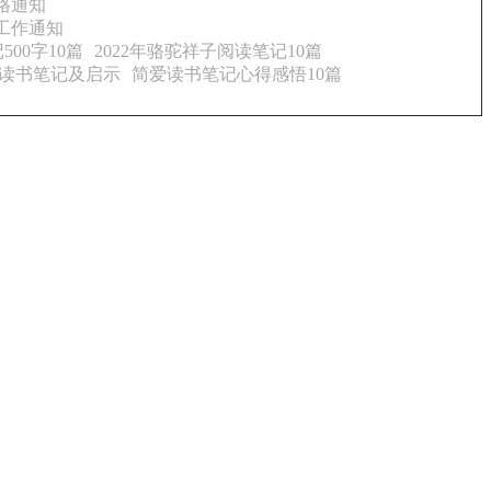
格通知
工作通知
00字10篇
2022年骆驼祥子阅读笔记10篇
读书笔记及启示
简爱读书笔记心得感悟10篇