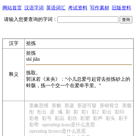
网站首页
汉语字词
英语词汇
考试资料
写作素材
旧版资料
请输入您要查询的字词：
汉字
拾拣
拾拣
shí jiǎn
拣取。
释义
郭沫若《未央》：“小儿总爱弓起背去拾拣砂上的
蚌骸，拣一个交一个在爱牟手里。”
形象思维
形貌
形迹
形迹可疑
形销骨立
形骸
彤
彤云
彦
彧
彩
彩
彩1
彩2
彩云
彩印
彩卷
彩号
彩品
彩坊
彩塑
彩声
彩头
彩子
彩带
operating-lease是什么意思
operating licence是什么意思