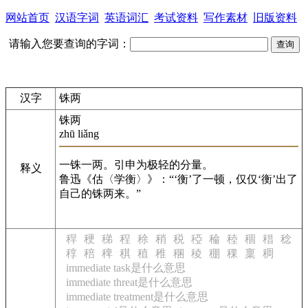
网站首页
汉语字词
英语词汇
考试资料
写作素材
旧版资料
请输入您要查询的字词：
汉字
铢两
铢两
zhū liǎng
一铢一两。引申为极轻的分量。
释义
鲁迅《估〈学衡〉》：“‘衡’了一顿，仅仅‘衡’出了
自己的铢两来。”
稈
稉
稊
程
稌
稍
税
稏
稐
稑
稒
稓
稔
稕
稖
稗
稘
稙
稚
稛
稜
稝
稞
稟
稠
immediate task是什么意思
immediate threat是什么意思
immediate treatment是什么意思