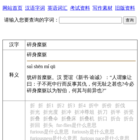
网站首页
汉语字词
英语词汇
考试资料
写作素材
旧版资料
请输入您要查询的字词：
汉字
碎身糜躯
碎身糜躯
suì shēn mí qū
释义
犹碎首糜躯。汉 贾谊《新书·谕诚》：“人谓豫让
曰：子不死中行而反事其仇，何无耻之甚也?今必
碎身糜躯以为智伯，何其与前异也?”
折
折
折1
折2
折3
折4
折中
折价
折伐
折光
折光度
折冲
折冲尊俎
折刀
折半
折受
折叠
折叠伞
折叠床
折叠机
折口
折合
折合
折回
折头
fur-flies是什么意思
furious是什么意思
furiously是什么意思
furiousness是什么意思
furious pace是什么意思