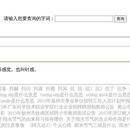
请输入您要查询的字词：
等感觉。也叫针感。
抖落
抖觫
抖闪
抖露
抖颤
抖风
抗
抗
抗1
抗2
抗丁
抗争
oting slip是什么意思
voting-slip是什么意思
voting stock是什么意
e candle是什么意思
2015年泉州市事业单位招聘工作人员计划申
015年广东科学技术职业学院行业企业招聘聘用制教师公告
黄山市
划表
2015年钦州市钦南区招聘小学教师面试公告
2015年浙江
于雨水节气的由来和习俗有哪些
关于雨水节气的含义和作用是
气的注意事项
《阿凡达2》个人心得
雨水节气三候是什么
雨水