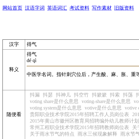
网站首页
汉语字词
英语词汇
考试资料
写作素材
旧版资料
汉字
得气
得气
dé qì
释义
中医学名词。指针刺穴位后，产生酸、麻、胀、重
抖漏
抖瑟
抖神儿
抖空竹
抖簌簌
抖索
抖荡
voting share是什么意思
voting-share是什么意思
v
voting system是什么意思
votive是什么意思
votiv
随便看
贵阳职业技术学院2015年招聘工作人员岗位表
2
2015年黄山市徽州区教育局招聘编外幼儿教师计
常州工程职业技术学院2015年招聘教师岗位表
关
关于雨水节气的特点
雨水三候现象解释
雨水节