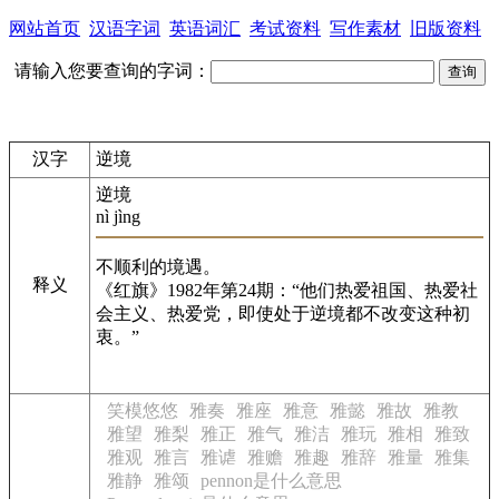
网站首页
汉语字词
英语词汇
考试资料
写作素材
旧版资料
请输入您要查询的字词：
汉字
逆境
逆境
nì jìng
不顺利的境遇。
释义
《红旗》1982年第24期：“他们热爱祖国、热爱社
会主义、热爱党，即使处于逆境都不改变这种初
衷。”
笑模悠悠
雅奏
雅座
雅意
雅懿
雅故
雅教
雅望
雅梨
雅正
雅气
雅洁
雅玩
雅相
雅致
雅观
雅言
雅谑
雅赡
雅趣
雅辞
雅量
雅集
雅静
雅颂
pennon是什么意思