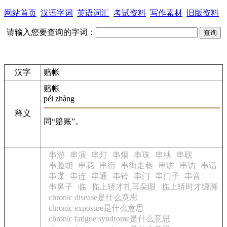
网站首页
汉语字词
英语词汇
考试资料
写作素材
旧版资料
请输入您要查询的字词：
汉字
赔帐
赔帐
péi zhàng
释义
同“赔账”。
串游
串演
串灯
串烟
串珠
串秧
串联
串脸胡
串花
串衍
串街走巷
串讲
串访
串话
串谋
串连
串通
串铃
串门
串门子
串音
串鼻子
临
临上轿才扎耳朵眼
临上轿时才缠脚
chronic disease是什么意思
chronic exposure是什么意思
chronic fatigue syndrome是什么意思